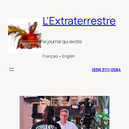
Aller
au
L'Extraterrestre
contenu
le journal qui existe
Français • English
ISSN 3111-0584