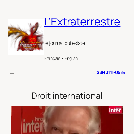
Aller
au
L'Extraterrestre
contenu
le journal qui existe
Français • English
ISSN 3111-0584
Droit international