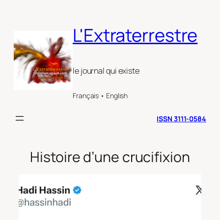
Aller
au
L'Extraterrestre
contenu
le journal qui existe
Français • English
ISSN 3111-0584
Histoire d’une crucifixion