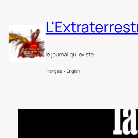
Aller
au
L'Extraterrest
contenu
le journal qui existe
Français • English