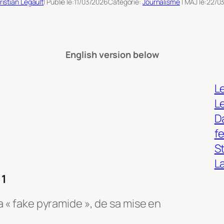
ristian Legault
| Publié le:
11/03/2026
Catégorie:
Journalisme
| MAJ le:
22/0
English version below
Le
L
Da
f
S
L
 1
a « fake pyramide », de sa mise en