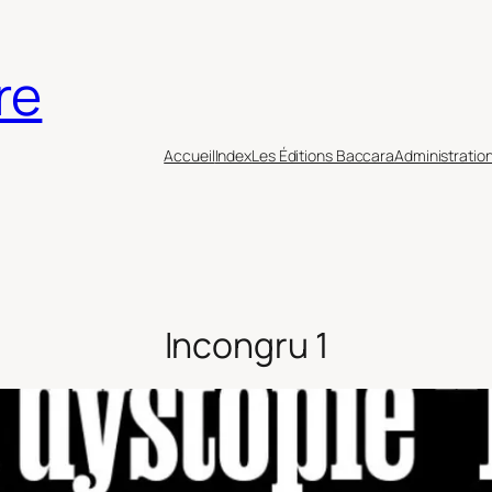
re
Accueil
Index
Les Éditions Baccara
Administratio
Incongru 1