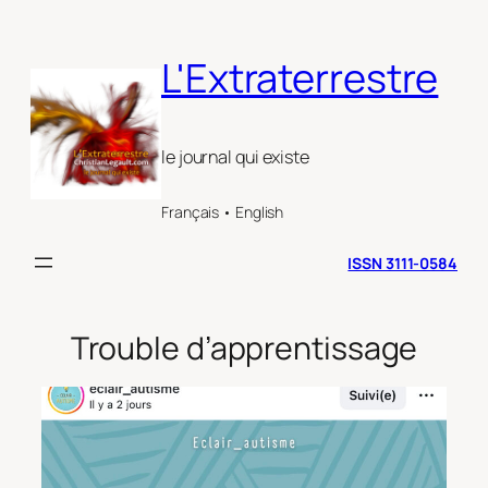
Aller
au
L'Extraterrestre
contenu
le journal qui existe
Français • English
ISSN 3111-0584
Trouble d’apprentissage