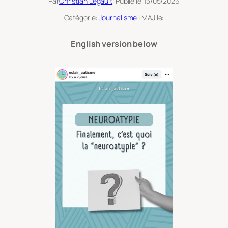
Par
Christian Legault
| Publié le:
15/05/2026
Catégorie:
Journalisme
| MAJ le:
English version below