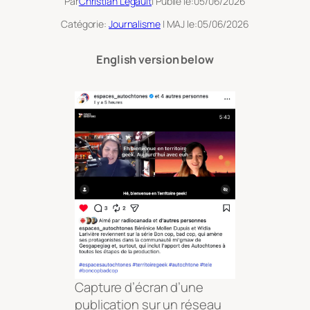
Par
Christian Legault
| Publié le:
05/06/2026
Catégorie:
Journalisme
| MAJ le:
05/06/2026
English version below
Capture d’écran d’une
publication sur un réseau