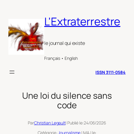
Aller
au
L'Extraterrestre
contenu
le journal qui existe
Français • English
ISSN 3111-0584
Une loi du silence sans
code
Par
Christian Legault
| Publié le:
24/06/2026
Catégorie:
Journalisme
| MAJ le: