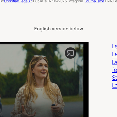
Par
Christian Legault
| Publié le:
07/04/2026
Catégorie:
Journalisme
| MAJ le
English version below
Le
L
Da
f
S
L