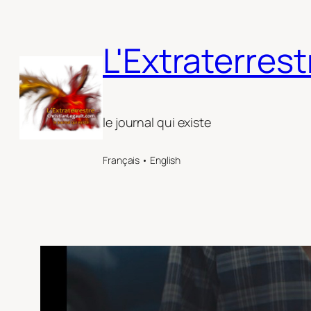
Aller
au
L'Extraterrest
contenu
le journal qui existe
Français • English