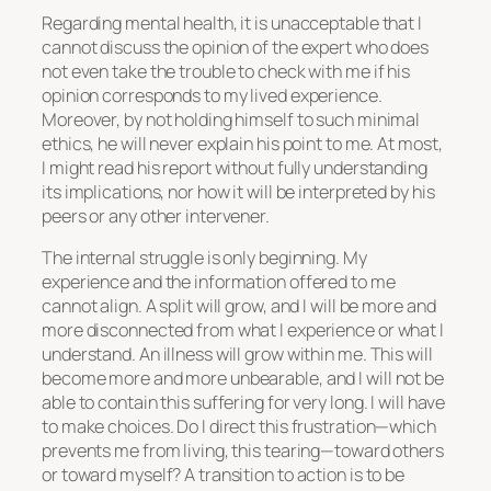
Regarding mental health, it is unacceptable that I
cannot discuss the opinion of the expert who does
not even take the trouble to check with me if his
opinion corresponds to my lived experience.
Moreover, by not holding himself to such minimal
ethics, he will never explain his point to me. At most,
I might read his report without fully understanding
its implications, nor how it will be interpreted by his
peers or any other intervener.
The internal struggle is only beginning. My
experience and the information offered to me
cannot align. A split will grow, and I will be more and
more disconnected from what I experience or what I
understand. An illness will grow within me. This will
become more and more unbearable, and I will not be
able to contain this suffering for very long. I will have
to make choices. Do I direct this frustration—which
prevents me from living, this tearing—toward others
or toward myself? A transition to action is to be