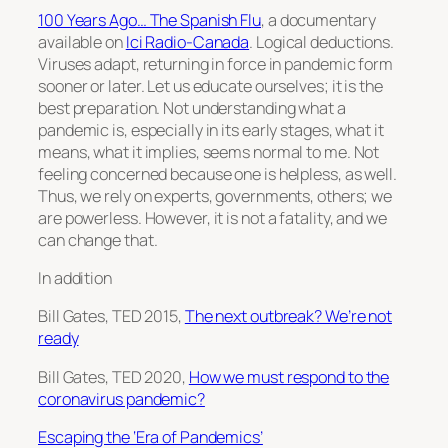
100 Years Ago… The Spanish Flu
, a documentary
available on
Ici Radio-Canada
. Logical deductions.
Viruses adapt, returning in force in pandemic form
sooner or later. Let us educate ourselves; it is the
best preparation. Not understanding what a
pandemic is, especially in its early stages, what it
means, what it implies, seems normal to me. Not
feeling concerned because one is helpless, as well.
Thus, we rely on experts, governments, others; we
are powerless. However, it is not a fatality, and we
can change that.
In addition
Bill Gates, TED 2015,
The next outbreak? We’re not
ready
Bill Gates, TED 2020,
How we must respond to the
coronavirus pandemic?
Escaping the ‘Era of Pandemics’