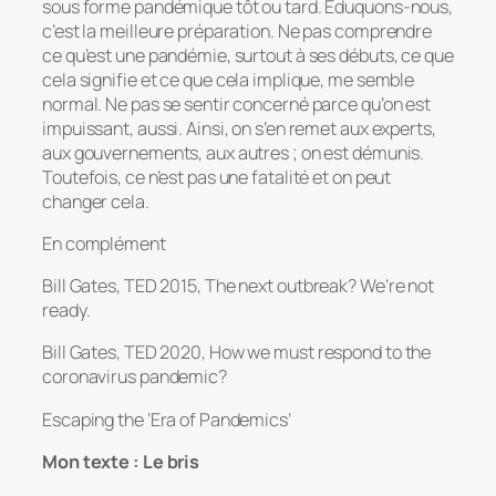
sous forme pandémique tôt ou tard. Éduquons-nous,
c’est la meilleure préparation. Ne pas comprendre
ce qu’est une pandémie, surtout à ses débuts, ce que
cela signifie et ce que cela implique, me semble
normal. Ne pas se sentir concerné parce qu’on est
impuissant, aussi. Ainsi, on s’en remet aux experts,
aux gouvernements, aux autres ; on est démunis.
Toutefois, ce n’est pas une fatalité et on peut
changer cela.
En complément
Bill Gates, TED 2015,
The next outbreak? We’re not
ready.
Bill Gates, TED 2020,
How we must respond to the
coronavirus pandemic?
Escaping the ‘Era of Pandemics’
Mon texte : Le bris