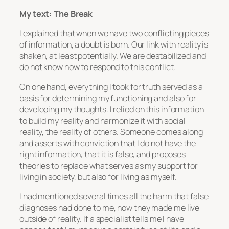
My text: The Break
I explained that when we have two conflicting pieces
of information, a doubt is born. Our link with reality is
shaken, at least potentially. We are destabilized and
do not know how to respond to this conflict.
On one hand, everything I took for truth served as a
basis for determining my functioning and also for
developing my thoughts. I relied on this information
to build my reality and harmonize it with social
reality, the reality of others. Someone comes along
and asserts with conviction that I do not have the
right information, that it is false, and proposes
theories to replace what serves as my support for
living in society, but also for living as myself.
I had mentioned several times all the harm that false
diagnoses had done to me, how they made me live
outside of reality. If a specialist tells me I have