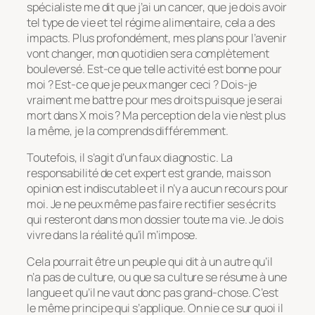
spécialiste me dit que j’ai un cancer, que je dois avoir
tel type de vie et tel régime alimentaire, cela a des
impacts. Plus profondément, mes plans pour l’avenir
vont changer, mon quotidien sera complètement
bouleversé. Est-ce que telle activité est bonne pour
moi ? Est-ce que je peux manger ceci ? Dois-je
vraiment me battre pour mes droits puisque je serai
mort dans X mois ? Ma perception de la vie n’est plus
la même, je la comprends différemment.
Toutefois, il s’agit d’un faux diagnostic. La
responsabilité de cet expert est grande, mais son
opinion est indiscutable et il n’y a aucun recours pour
moi. Je ne peux même pas faire rectifier ses écrits
qui resteront dans mon dossier toute ma vie. Je dois
vivre dans la réalité qu’il m’impose.
Cela pourrait être un peuple qui dit à un autre qu’il
n’a pas de culture, ou que sa culture se résume à une
langue et qu’il ne vaut donc pas grand-chose. C’est
le même principe qui s’applique. On nie ce sur quoi il