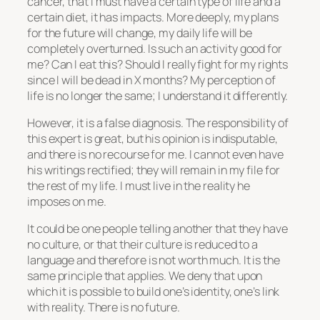
cancer, that I must have a certain type of life and a
certain diet, it has impacts. More deeply, my plans
for the future will change, my daily life will be
completely overturned. Is such an activity good for
me? Can I eat this? Should I really fight for my rights
since I will be dead in X months? My perception of
life is no longer the same; I understand it differently.
However, it is a false diagnosis. The responsibility of
this expert is great, but his opinion is indisputable,
and there is no recourse for me. I cannot even have
his writings rectified; they will remain in my file for
the rest of my life. I must live in the reality he
imposes on me.
It could be one people telling another that they have
no culture, or that their culture is reduced to a
language and therefore is not worth much. It is the
same principle that applies. We deny that upon
which it is possible to build one’s identity, one’s link
with reality. There is no future.