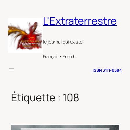
Aller
au
L'Extraterrestre
contenu
le journal qui existe
Français • English
ISSN 3111-0584
Étiquette :
108