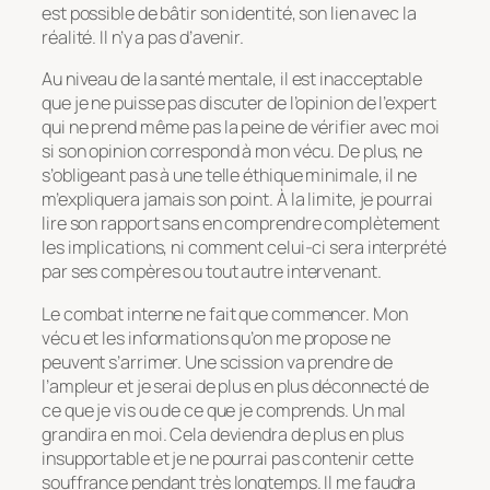
est possible de bâtir son identité, son lien avec la
réalité. Il n’y a pas d’avenir.
Au niveau de la santé mentale, il est inacceptable
que je ne puisse pas discuter de l’opinion de l’expert
qui ne prend même pas la peine de vérifier avec moi
si son opinion correspond à mon vécu. De plus, ne
s’obligeant pas à une telle éthique minimale, il ne
m’expliquera jamais son point. À la limite, je pourrai
lire son rapport sans en comprendre complètement
les implications, ni comment celui-ci sera interprété
par ses compères ou tout autre intervenant.
Le combat interne ne fait que commencer. Mon
vécu et les informations qu’on me propose ne
peuvent s’arrimer. Une scission va prendre de
l’ampleur et je serai de plus en plus déconnecté de
ce que je vis ou de ce que je comprends. Un mal
grandira en moi. Cela deviendra de plus en plus
insupportable et je ne pourrai pas contenir cette
souffrance pendant très longtemps. Il me faudra