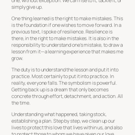
one, without exception. We can rise to it, tackle it, or
simply give up.
One thing learned is the right to make mistakes. This
is the foundation if one wishes to move forward. In a
previous text, I spoke of resilience. Resilience is
there, in the right to make mistakes. It is also in the
responsibility to understand one’s mistake, to draw a
lesson from it—a learning experience that makes me
grow.
The duty is to understand the lesson and put it into
practice. Most certainly to put it into practice. In
reality, everyone falls. The symbolism is powerful.
Getting back up is a dream that only becomes
concrete through effort, detachment, and action. All
the time.
Understanding what happened, taking stock,
establishing a plan. Step by step, we clean up our
lives to protect this love that lives within us, and also
to protect those to whom we have given our love.