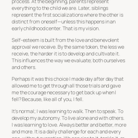
process. At the beginning, parents represent
everything to the child we are. Later, siblings
represent the first socializations where the other is
distinct from oneself—unless this happens in an
early childhood center. That is my vision.
Self-esteem is built from the love and benevolent
approval we receive. By the same token, the less we
receive, the harder it is to develop and cultivate it.
This influences the way we evaluate; both ourselves
and others.
Perhaps it was this choice I made day after day that
allowed me to get through all those trials and gave
me the courage necessary to get back up when I
fell? Because, like all of you, I fell.
It’s normal; I was learning to walk. Then to speak. To
develop my autonomy. To live alone and with others.
I was learning to love. Always better and better, more
and more. It is a daily challenge for each and every