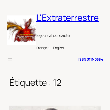
Aller
au
L'Extraterrestre
contenu
le journal qui existe
Français • English
ISSN 3111-0584
Étiquette :
12