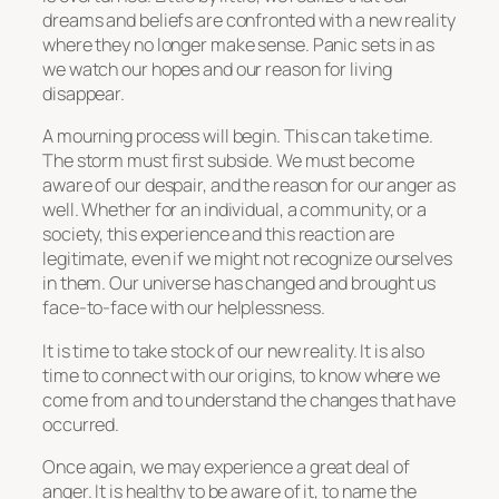
dreams and beliefs are confronted with a new reality
where they no longer make sense. Panic sets in as
we watch our hopes and our reason for living
disappear.
A mourning process will begin. This can take time.
The storm must first subside. We must become
aware of our despair, and the reason for our anger as
well. Whether for an individual, a community, or a
society, this experience and this reaction are
legitimate, even if we might not recognize ourselves
in them. Our universe has changed and brought us
face-to-face with our helplessness.
It is time to take stock of our new reality. It is also
time to connect with our origins, to know where we
come from and to understand the changes that have
occurred.
Once again, we may experience a great deal of
anger. It is healthy to be aware of it, to name the