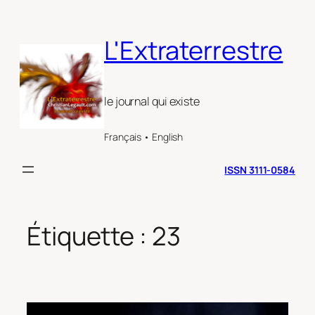
Aller
au
L'Extraterrestre
contenu
le journal qui existe
Français • English
ISSN 3111-0584
Étiquette :
23