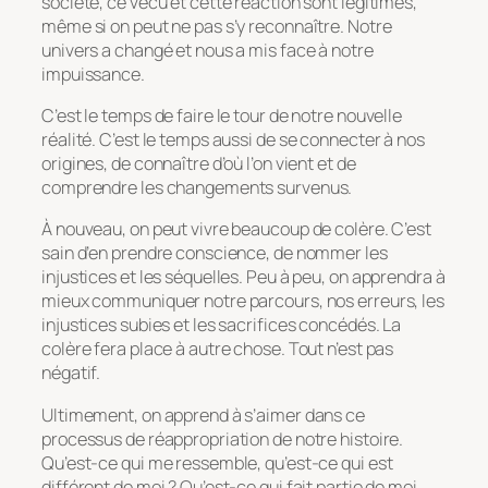
société, ce vécu et cette réaction sont légitimes,
même si on peut ne pas s’y reconnaître. Notre
univers a changé et nous a mis face à notre
impuissance.
C’est le temps de faire le tour de notre nouvelle
réalité. C’est le temps aussi de se connecter à nos
origines, de connaître d’où l’on vient et de
comprendre les changements survenus.
À nouveau, on peut vivre beaucoup de colère. C’est
sain d’en prendre conscience, de nommer les
injustices et les séquelles. Peu à peu, on apprendra à
mieux communiquer notre parcours, nos erreurs, les
injustices subies et les sacrifices concédés. La
colère fera place à autre chose. Tout n’est pas
négatif.
Ultimement, on apprend à s’aimer dans ce
processus de réappropriation de notre histoire.
Qu’est-ce qui me ressemble, qu’est-ce qui est
différent de moi ? Qu’est-ce qui fait partie de moi,