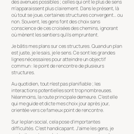
des avenues possibles ; celles qui ont le plus de sens
m’apparaissent plus clairement. Dans le présent, là
où tout se joue, certaines structures convergent… ou
non. Souvent, les gens font des choix sans
conscience de ces croisées des chemins, ignorant
où mènent les sentiers qu’ils empruntent.
Je bâtis mes plans sur ces structures. Quand un plan
est juste, je le sais, je le sens. Ce sont les grandes
lignes nécessaires pour atteindre un objectif
commun : le point de rencontre de plusieurs
structures.
Au quotidien, tout n’est pas planifiable ; les
interactions potentielles sont trop nombreuses.
Néanmoins, la route principale demeure. C’est elle
qui me guide et dicte mes choix jour après jour,
orientée vers ce fameux point de rencontre.
Sur le plan social, cela pose d’importantes
difficultés. C’est handicapant. J’aime les gens, je