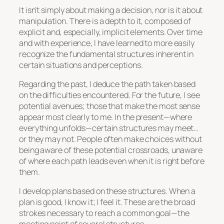
It isn’t simply about making a decision, nor is it about
manipulation. There is a depth to it, composed of
explicit and, especially, implicit elements. Over time
and with experience, I have learned to more easily
recognize the fundamental structures inherent in
certain situations and perceptions.
Regarding the past, I deduce the path taken based
on the difficulties encountered. For the future, I see
potential avenues; those that make the most sense
appear most clearly to me. In the present—where
everything unfolds—certain structures may meet…
or they may not. People often make choices without
being aware of these potential crossroads, unaware
of where each path leads even when it is right before
them.
I develop plans based on these structures. When a
plan is good, I know it; I feel it. These are the broad
strokes necessary to reach a common goal—the