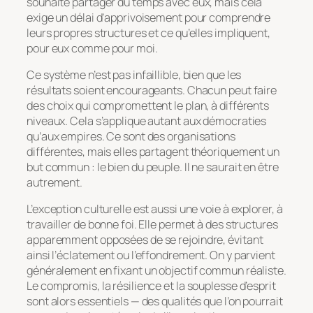
souhaite partager du temps avec eux, mais cela
exige un délai d’apprivoisement pour comprendre
leurs propres structures et ce qu’elles impliquent,
pour eux comme pour moi.
Ce système n’est pas infaillible, bien que les
résultats soient encourageants. Chacun peut faire
des choix qui compromettent le plan, à différents
niveaux. Cela s’applique autant aux démocraties
qu’aux empires. Ce sont des organisations
différentes, mais elles partagent théoriquement un
but commun : le bien du peuple. Il ne saurait en être
autrement.
L’exception culturelle est aussi une voie à explorer, à
travailler de bonne foi. Elle permet à des structures
apparemment opposées de se rejoindre, évitant
ainsi l’éclatement ou l’effondrement. On y parvient
généralement en fixant un objectif commun réaliste.
Le compromis, la résilience et la souplesse d’esprit
sont alors essentiels — des qualités que l’on pourrait