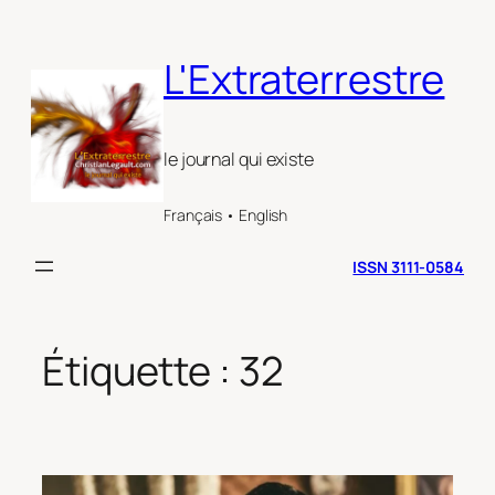
Aller
au
L'Extraterrestre
contenu
le journal qui existe
Français • English
ISSN 3111-0584
Étiquette :
32