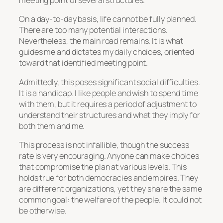
meeting point of several structures.
On a day-to-day basis, life cannot be fully planned.
There are too many potential interactions.
Nevertheless, the main road remains. It is what
guides me and dictates my daily choices, oriented
toward that identified meeting point.
Admittedly, this poses significant social difficulties.
It is a handicap. I like people and wish to spend time
with them, but it requires a period of adjustment to
understand their structures and what they imply for
both them and me.
This process is not infallible, though the success
rate is very encouraging. Anyone can make choices
that compromise the plan at various levels. This
holds true for both democracies and empires. They
are different organizations, yet they share the same
common goal: the welfare of the people. It could not
be otherwise.