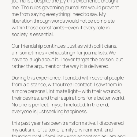
journalist, despite the joy this experience brought
me. The rules governing journalism would prevent
me from saying everything I need to say. My
liberation through words would not be complete
within those constraints—even if every role in
society is essential.
Our friendship continues. Just as with politicians, I
am sometimes « exhausting » for journalists. We
have to laugh about it: I never target the person, but
rather the argument or the way it is delivered.
During this experience, I bonded with several people
from a distance, without real contact. I saw them in
a more personal, intimate light—with their wounds,
their desires, and their aspirations for a better world.
No one is perfect, myself included. In the end,
everyone is just seeking happiness.
this past year has been transformative. I discovered
my autism, left a toxic family environment, and
found several « families » who accept me as I am and