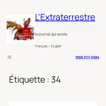
Aller
au
L'Extraterrestre
contenu
le journal qui existe
Français • English
ISSN 3111-0584
Étiquette :
34