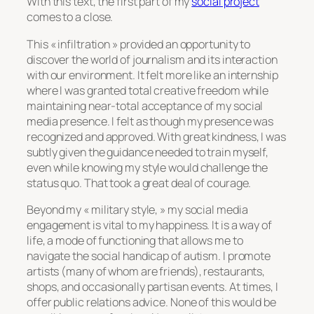
With this text, the first part of my
social project
comes to a close.
This « infiltration » provided an opportunity to
discover the world of journalism and its interaction
with our environment. It felt more like an internship
where I was granted total creative freedom while
maintaining near-total acceptance of my social
media presence. I felt as though my presence was
recognized and approved. With great kindness, I was
subtly given the guidance needed to train myself,
even while knowing my style would challenge the
status quo. That took a great deal of courage.
Beyond my « military style, » my social media
engagement is vital to my happiness. It is a way of
life, a mode of functioning that allows me to
navigate the social handicap of autism. I promote
artists (many of whom are friends), restaurants,
shops, and occasionally partisan events. At times, I
offer public relations advice. None of this would be