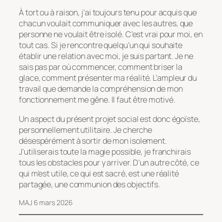
À tort ou à raison, j’ai toujours tenu pour acquis que
chacun voulait communiquer avec les autres, que
personne ne voulait être isolé. C’est vrai pour moi, en
tout cas. Si je rencontre quelqu’un qui souhaite
établir une relation avec moi, je suis partant. Je ne
sais pas par où commencer, comment briser la
glace, comment présenter ma réalité. L’ampleur du
travail que demande la compréhension de mon
fonctionnement me gêne. Il faut être motivé.
Un aspect du présent projet social est donc égoïste,
personnellement utilitaire. Je cherche
désespérément à sortir de mon isolement.
J’utiliserais toute la magie possible, je franchirais
tous les obstacles pour y arriver. D’un autre côté, ce
qui m’est utile, ce qui est sacré, est une réalité
partagée, une communion des objectifs.
MAJ 6 mars 2026