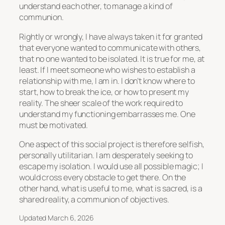
understand each other, to manage a kind of
communion.
Rightly or wrongly, I have always taken it for granted
that everyone wanted to communicate with others,
that no one wanted to be isolated. It is true for me, at
least. If I meet someone who wishes to establish a
relationship with me, I am in. I don’t know where to
start, how to break the ice, or how to present my
reality. The sheer scale of the work required to
understand my functioning embarrasses me. One
must be motivated.
One aspect of this social project is therefore selfish,
personally utilitarian. I am desperately seeking to
escape my isolation. I would use all possible magic; I
would cross every obstacle to get there. On the
other hand, what is useful to me, what is sacred, is a
shared reality, a communion of objectives.
Updated March 6, 2026