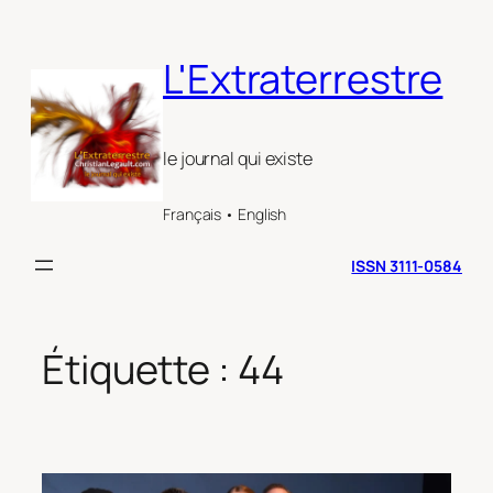
Aller
au
L'Extraterrestre
contenu
le journal qui existe
Français • English
ISSN 3111-0584
Étiquette :
44