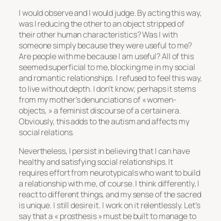
I would observe and I would judge. By acting this way,
was I reducing the other to an object stripped of
their other human characteristics? Was I with
someone simply because they were useful to me?
Are people with me because I am useful? All of this
seemed superficial to me, blocking me in my social
and romantic relationships. I refused to feel this way,
to live without depth. I don’t know; perhaps it stems
from my mother’s denunciations of « women-
objects, » a feminist discourse of a certain era.
Obviously, this adds to the autism and affects my
social relations.
Nevertheless, I persist in believing that I can have
healthy and satisfying social relationships. It
requires effort from neurotypicals who want to build
a relationship with me, of course. I think differently, I
react to different things, and my sense of the sacred
is unique. I still desire it. I work on it relentlessly. Let’s
say that a « prosthesis » must be built to manage to