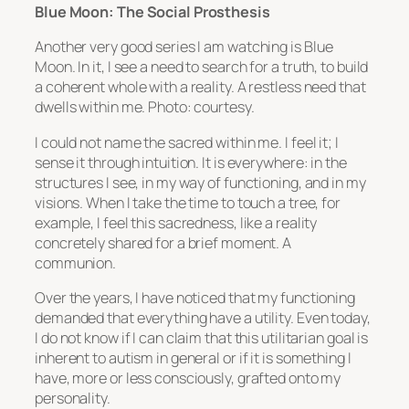
Blue Moon: The Social Prosthesis
Another very good series I am watching is
Blue
Moon
. In it, I see a need to search for a truth, to build
a coherent whole with a reality. A restless need that
dwells within me. Photo: courtesy.
I could not name the sacred within me. I feel it; I
sense it through intuition. It is everywhere: in the
structures I see, in my way of functioning, and in my
visions. When I take the time to touch a tree, for
example, I feel this sacredness, like a reality
concretely shared for a brief moment. A
communion.
Over the years, I have noticed that my functioning
demanded that everything have a utility. Even today,
I do not know if I can claim that this utilitarian goal is
inherent to autism in general or if it is something I
have, more or less consciously, grafted onto my
personality.