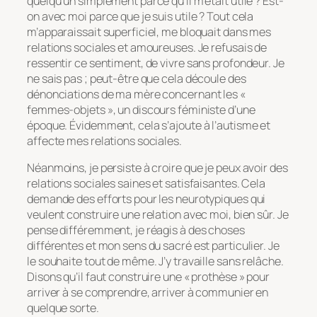
quelqu’un simplement parce qu’il m’était utile ? Est-
on avec moi parce que je suis utile ? Tout cela
m’apparaissait superficiel, me bloquait dans mes
relations sociales et amoureuses. Je refusais de
ressentir ce sentiment, de vivre sans profondeur. Je
ne sais pas ; peut-être que cela découle des
dénonciations de ma mère concernant les «
femmes-objets », un discours féministe d’une
époque. Évidemment, cela s’ajoute à l’autisme et
affecte mes relations sociales.
Néanmoins, je persiste à croire que je peux avoir des
relations sociales saines et satisfaisantes. Cela
demande des efforts pour les neurotypiques qui
veulent construire une relation avec moi, bien sûr. Je
pense différemment, je réagis à des choses
différentes et mon sens du sacré est particulier. Je
le souhaite tout de même. J’y travaille sans relâche.
Disons qu’il faut construire une « prothèse » pour
arriver à se comprendre, arriver à communier en
quelque sorte.