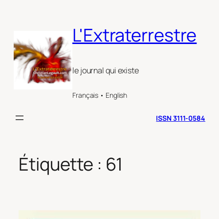
Aller
au
L'Extraterrestre
contenu
le journal qui existe
Français • English
ISSN 3111-0584
Étiquette :
61