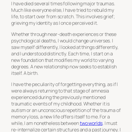
I have died several times following major traumas.
Much like everyone else, I have tried to rebuild my
life, to start over from scratch. This involves grief;
grieving my identity as I once perceived it.
Whether through near-death experiences or these
psychological deaths, I would change universes. I
saw myself differently, I looked at things differently,
and I understood distinctly. Each time, I start on a
new foundation that modifies my world to varying
degrees. A new relationship now seeks to establish
itself. A birth.
I have the peculiarity of forgetting everything, as if I
were always returning to that stage of amnesia
experienced during the previously mentioned
traumatic events of my childhood. Whether it is
autism or an unconscious repetition of the trauma of
memory loss, a new life offers itself to me. For a
while, I am nonetheless between
two worlds
. I must
re-internalize certain structures and a past journey. I