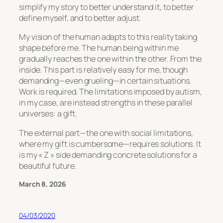
simplify my story to better understand it, to better
define myself, and to better adjust.
My vision of the human adapts to this reality taking
shape before me. The human being within me
gradually reaches the one within the other. From the
inside. This part is relatively easy for me, though
demanding—even grueling—in certain situations.
Work is required. The limitations imposed by autism,
in my case, are instead strengths in these parallel
universes: a gift.
The external part—the one with social limitations,
where my gift is cumbersome—requires solutions. It
is my « Z » side demanding concrete solutions for a
beautiful future.
March 8, 2026
04/03/2020