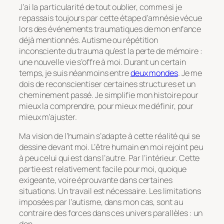
J’ai la particularité de tout oublier, comme si je
repassais toujours par cette étape d’amnésie vécue
lors des événements traumatiques de mon enfance
déjà mentionnés. Autisme ou répétition
inconsciente du trauma qu’est la perte de mémoire :
une nouvelle vie s’offre à moi. Durant un certain
temps, je suis néanmoins entre
deux mondes
. Je me
dois de reconscientiser certaines structures et un
cheminement passé. Je simplifie mon histoire pour
mieux la comprendre, pour mieux me définir, pour
mieux m’ajuster.
Ma vision de l’humain s’adapte à cette réalité qui se
dessine devant moi. L’être humain en moi rejoint peu
à peu celui qui est dans l’autre. Par l’intérieur. Cette
partie est relativement facile pour moi, quoique
exigeante, voire éprouvante dans certaines
situations. Un travail est nécessaire. Les limitations
imposées par l’autisme, dans mon cas, sont au
contraire des forces dans ces univers parallèles : un