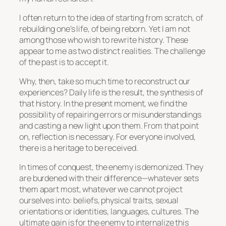
I often return to the idea of starting from scratch, of
rebuilding one’s life, of being reborn. Yet I am not
among those who wish to rewrite history. These
appear to me as two distinct realities. The challenge
of the past is to accept it.
Why, then, take so much time to reconstruct our
experiences? Daily life is the result, the synthesis of
that history. In the present moment, we find the
possibility of repairing errors or misunderstandings
and casting a new light upon them. From that point
on, reflection is necessary. For everyone involved,
there is a heritage to be received.
In times of conquest, the enemy is demonized. They
are burdened with their difference—whatever sets
them apart most, whatever we cannot project
ourselves into: beliefs, physical traits, sexual
orientations or identities, languages, cultures. The
ultimate gain is for the enemy to internalize this