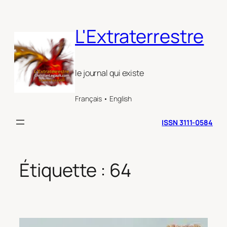
Aller
au
L'Extraterrestre
contenu
le journal qui existe
Français • English
ISSN 3111-0584
Étiquette :
64