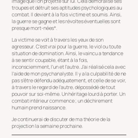
image que l’on projette sur lui. Cela démoralise ses
troupes et détruit ses aptitudes psychologiques au
combat. Il devient à la fois victime et soumis. Ainsi,
la guerre se gagne et les révoltes éventuelles sont
presque mort-nées*.
La victime se voit à travers les yeux de son
agresseur. C’est vrai pour la guerre, le viol ou toute
situation de domination. Ainsi, le vaincu a tendance
à se sentir coupable, étant à la fois,
inconsciemment, l’un et l’autre. J’ai réalisé cela avec
l’aide de mon psychanalyste. Il y a la culpabilité de ne
pas s’être défendu adéquatement, et celle de se voir,
à travers le regard de l’autre, dépossédé de tout
pouvoir sur soi-même. Un héritage lourd à porter. Un
combat intérieur commence ; un déchirement
humain prend naissance.
Je continuerai de discuter de ma théorie de la
projection la semaine prochaine.