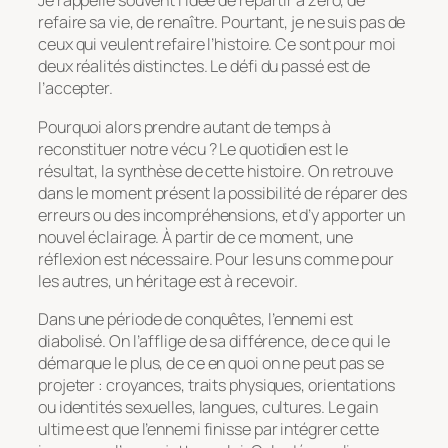
Je rappelle souvent l’idée de repartir à zéro, de
refaire sa vie, de renaître. Pourtant, je ne suis pas de
ceux qui veulent refaire l’histoire. Ce sont pour moi
deux réalités distinctes. Le défi du passé est de
l’accepter.
Pourquoi alors prendre autant de temps à
reconstituer notre vécu ? Le quotidien est le
résultat, la synthèse de cette histoire. On retrouve
dans le moment présent la possibilité de réparer des
erreurs ou des incompréhensions, et d’y apporter un
nouvel éclairage. À partir de ce moment, une
réflexion est nécessaire. Pour les uns comme pour
les autres, un héritage est à recevoir.
Dans une période de conquêtes, l’ennemi est
diabolisé. On l’afflige de sa différence, de ce qui le
démarque le plus, de ce en quoi on ne peut pas se
projeter : croyances, traits physiques, orientations
ou identités sexuelles, langues, cultures. Le gain
ultime est que l’ennemi finisse par intégrer cette