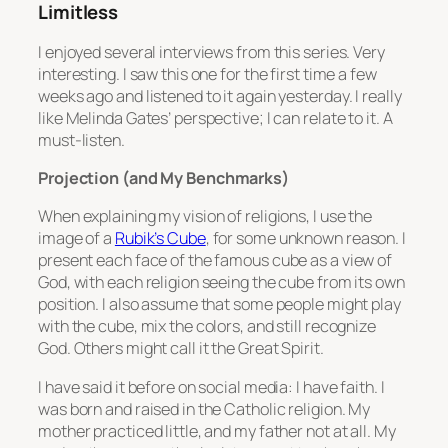
Limitless
I enjoyed several interviews from this series. Very
interesting. I saw this one for the first time a few
weeks ago and listened to it again yesterday. I really
like Melinda Gates’ perspective; I can relate to it. A
must-listen.
Projection (and My Benchmarks)
When explaining my vision of religions, I use the
image of a
Rubik’s Cube
, for some unknown reason. I
present each face of the famous cube as a view of
God, with each religion seeing the cube from its own
position. I also assume that some people might play
with the cube, mix the colors, and still recognize
God. Others might call it the Great Spirit.
I have said it before on social media: I have faith. I
was born and raised in the Catholic religion. My
mother practiced little, and my father not at all. My