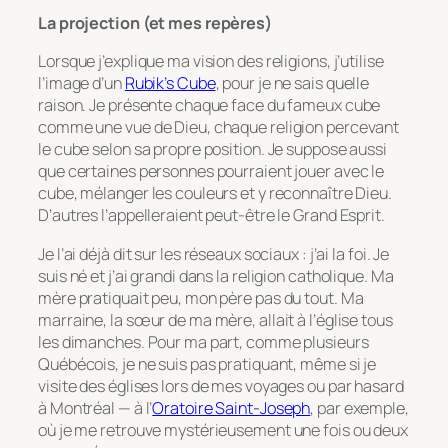
La projection (et mes repères)
Lorsque j’explique ma vision des religions, j’utilise
l’image d’un
Rubik’s Cube
, pour je ne sais quelle
raison. Je présente chaque face du fameux cube
comme une vue de Dieu, chaque religion percevant
le cube selon sa propre position. Je suppose aussi
que certaines personnes pourraient jouer avec le
cube, mélanger les couleurs et y reconnaître Dieu.
D’autres l’appelleraient peut-être le Grand Esprit.
Je l’ai déjà dit sur les réseaux sociaux : j’ai la foi. Je
suis né et j’ai grandi dans la religion catholique. Ma
mère pratiquait peu, mon père pas du tout. Ma
marraine, la sœur de ma mère, allait à l’église tous
les dimanches. Pour ma part, comme plusieurs
Québécois, je ne suis pas pratiquant, même si je
visite des églises lors de mes voyages ou par hasard
à Montréal — à l’
Oratoire Saint-Joseph
, par exemple,
où je me retrouve mystérieusement une fois ou deux