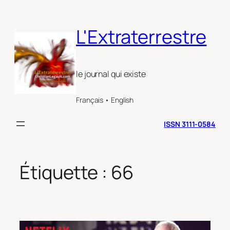
Aller
au
L'Extraterrestre
contenu
le journal qui existe
Français • English
ISSN 3111-0584
Étiquette :
66