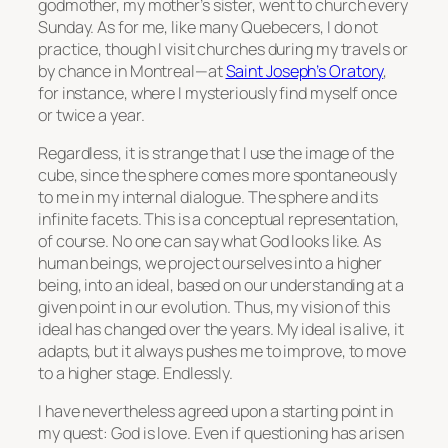
godmother, my mother’s sister, went to church every
Sunday. As for me, like many Quebecers, I do not
practice, though I visit churches during my travels or
by chance in Montreal—at
Saint Joseph’s Oratory
,
for instance, where I mysteriously find myself once
or twice a year.
Regardless, it is strange that I use the image of the
cube, since the sphere comes more spontaneously
to me in my internal dialogue. The sphere and its
infinite facets. This is a conceptual representation,
of course. No one can say what God looks like. As
human beings, we project ourselves into a higher
being, into an ideal, based on our understanding at a
given point in our evolution. Thus, my vision of this
ideal has changed over the years. My ideal is alive, it
adapts, but it always pushes me to improve, to move
to a higher stage. Endlessly.
I have nevertheless agreed upon a starting point in
my quest: God is love. Even if questioning has arisen