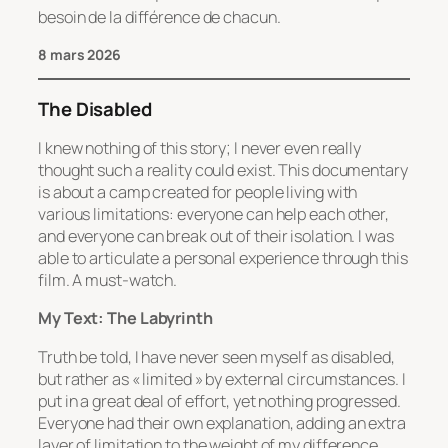
besoin de la différence de chac
un.
8 mars 2026
The Disabled
I knew nothing of this story; I never even really
thought such a reality could exist. This documentary
is about a camp created for people living with
various limitations: everyone can help each other,
and everyone can break out of their isolation. I was
able to articulate a personal experience through this
film. A must-watch.
My Text: The Labyrinth
Truth be told, I have never seen myself as disabled,
but rather as « limited » by external circumstances. I
put in a great deal of effort, yet nothing progressed.
Everyone had their own explanation, adding an extra
layer of limitation to the weight of my difference.