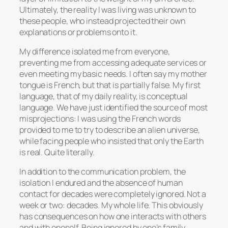
Ultimately, the reality I was living was unknown to
these people, who instead projected their own
explanations or problems onto it.
My difference isolated me from everyone,
preventing me from accessing adequate services or
even meeting my basic needs. I often say my mother
tongue is French, but that is partially false. My first
language, that of my daily reality, is conceptual
language. We have just identified the source of most
misprojections: I was using the French words
provided to me to try to describe an alien universe,
while facing people who insisted that only the Earth
is real. Quite literally.
In addition to the communication problem, the
isolation I endured and the absence of human
contact for decades were completely ignored. Not a
week or two: decades. My whole life. This obviously
has consequences on how one interacts with others
and with oneself. Being ignored by one’s family,