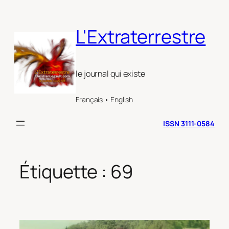
Aller
au
L'Extraterrestre
contenu
le journal qui existe
Français • English
ISSN 3111-0584
Étiquette :
69