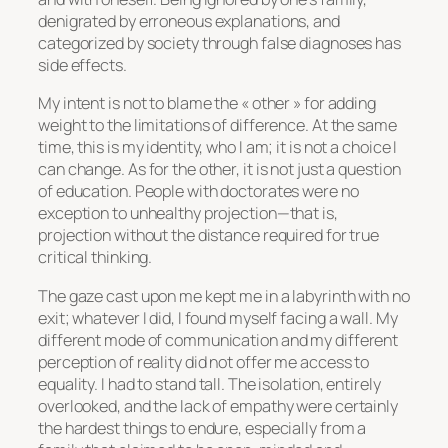
denigrated by erroneous explanations, and
categorized by society through false diagnoses has
side effects.
My intent is not to blame the « other » for adding
weight to the limitations of difference. At the same
time, this is my identity, who I am; it is not a choice I
can change. As for the other, it is not just a question
of education. People with doctorates were no
exception to unhealthy projection—that is,
projection without the distance required for true
critical thinking.
The gaze cast upon me kept me in a labyrinth with no
exit; whatever I did, I found myself facing a wall. My
different mode of communication and my different
perception of reality did not offer me access to
equality. I had to stand tall. The isolation, entirely
overlooked, and the lack of empathy were certainly
the hardest things to endure, especially from a