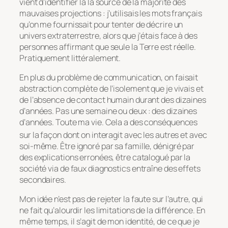
vient d’identifier là la source de la majorité des
mauvaises projections : j’utilisais les mots français
qu’on me fournissait pour tenter de décrire un
univers extraterrestre, alors que j’étais face à des
personnes affirmant que seule la Terre est réelle.
Pratiquement littéralement.
En plus du problème de communication, on faisait
abstraction complète de l’isolement que je vivais et
de l’absence de contact humain durant des dizaines
d’années. Pas une semaine ou deux : des dizaines
d’années. Toute ma vie. Cela a des conséquences
sur la façon dont on interagit avec les autres
et avec
soi-même. Être ignoré par sa famille, dénigré par
des explications erronées, être catalogué par la
société via de faux diagnostics entraîne des effets
secondaires.
Mon idée n’est pas de rejeter la faute sur l’autre, qui
ne fait qu’alourdir les limitations de la différence. En
même temps, il s’agit de mon identité, de ce que je