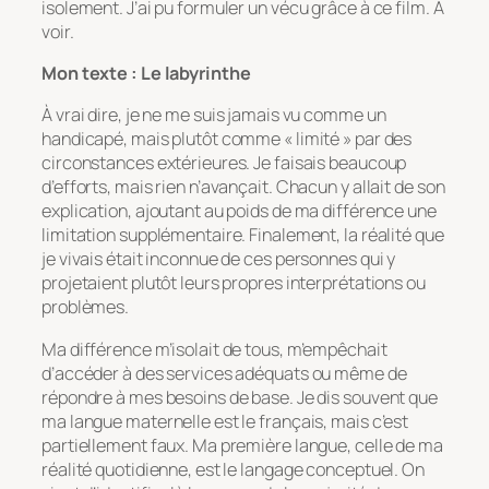
isolement. J’ai pu formuler un vécu grâce à ce film. À
voir.
Mon texte : Le labyrinthe
À vrai dire, je ne me suis jamais vu comme un
handicapé, mais plutôt comme « limité » par des
circonstances extérieures. Je faisais beaucoup
d’efforts, mais rien n’avançait. Chacun y allait de son
explication, ajoutant au poids de ma différence une
limitation supplémentaire. Finalement, la réalité que
je vivais était inconnue de ces personnes qui y
projetaient plutôt leurs propres interprétations ou
problèmes.
Ma différence m’isolait de tous, m’empêchait
d’accéder à des services adéquats ou même de
répondre à mes besoins de base. Je dis souvent que
ma langue maternelle est le français, mais c’est
partiellement faux. Ma première langue, celle de ma
réalité quotidienne, est le langage conceptuel. On