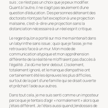
suis ; ce n’est pas un choix que je peux modifier.
Quant à l’autre, il ne s’agit pas seulement d’une
question d’éducation. Des personnes détenant des
doctorats n’ont pas fait exception à une projection
malsaine, c’est-à-dire une projection sans la
distanciation nécessaire à un réel esprit critique.
Le regard qu’on a porté sur moi me maintenait dans
un labyrinthe sans issue ; quoi que je fasse, je me
retrouvais face à un mur. Mon mode de
communication atypique et mon appréhension
différente de la réalité ne m’offraient pas d’accès à
l’égalité. J’ai dû me tenir debout. L’isolement,
totalement ignoré, et le manque d’empathie ont
certainement été les épreuves les plus difficiles,
surtout de la part d’une famille qui se disait ouverte
et prêchait l’aide aux autres.
Dans tout cela, je me suis senti comme un imposteur
parce que je tentais d’agir « normalement » alors que
j’étais différent. Je l’étais aussi quand j’endossais de