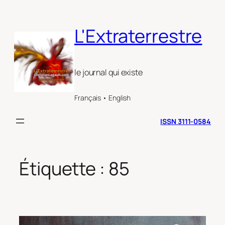
Aller
au
L'Extraterrestre
contenu
le journal qui existe
Français • English
ISSN 3111-0584
Étiquette :
85