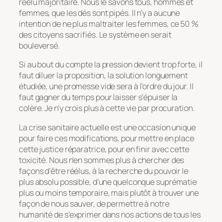
réélu majoritaire. Nous le savons tous, hommes et
femmes, que les dés sont pipés. Il n’y a aucune
intention de ne plus maltraiter les femmes, ce 50 %
des citoyens sacrifiés. Le système en serait
bouleversé.
Si au bout du compte la pression devient trop forte, il
faut diluer la proposition, la solution longuement
étudiée, une promesse vide sera à l’ordre du jour. Il
faut gagner du temps pour laisser s’épuiser la
colère. Je n’y crois plus à cette vie par procuration.
La crise sanitaire actuelle est une occasion unique
pour faire ces modifications, pour mettre en place
cette justice réparatrice, pour en finir avec cette
toxicité. Nous n’en sommes plus à chercher des
façons d’être réélus, à la recherche du pouvoir le
plus absolu possible, d’une quelconque suprématie
plus ou moins temporaire, mais plutôt à trouver une
façon de nous sauver, de permettre à notre
humanité de s’exprimer dans nos actions de tous les