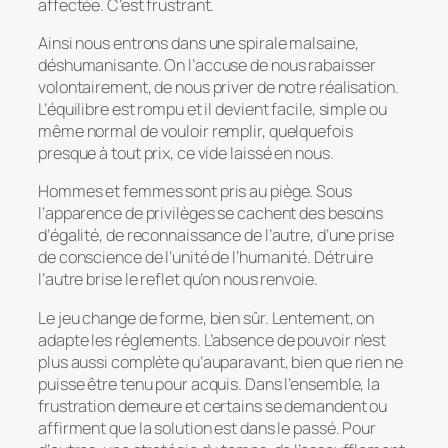
affectée. C’est frustrant.
Ainsi nous entrons dans une spirale malsaine,
déshumanisante. On l’accuse de nous rabaisser
volontairement, de nous priver de notre réalisation.
L’équilibre est rompu et il devient facile, simple ou
même normal de vouloir remplir, quelquefois
presque à tout prix, ce vide laissé en nous.
Hommes et femmes sont pris au piège. Sous
l’apparence de privilèges se cachent des besoins
d’égalité, de reconnaissance de l’autre, d’une prise
de conscience de l’unité de l’humanité. Détruire
l’autre brise le reflet qu’on nous renvoie.
Le jeu change de forme, bien sûr. Lentement, on
adapte les règlements. L’absence de pouvoir n’est
plus aussi complète qu’auparavant, bien que rien ne
puisse être tenu pour acquis. Dans l’ensemble, la
frustration demeure et certains se demandent ou
affirment que la solution est dans le passé. Pour