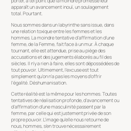
porter, à tel point que la moindre promesse leur
apparaît un avancement inouï, un soulagement
total. Pourtant.
Nous sommes dans un labyrinthe sans issue, dans
une relation toxique entre les femmes et les
hommes. La moindre tentative d’affirmation d’une
femme, de la Femme, fait face à un mur. À chaque
tournant, elle est attendue, prise au piège des
accusations et des jugements élaborés au fil des
siècles. Il n’y a rien à faire, elles sont dépossédées de
tout pouvoir. Ultimement, l’excuse est tout
simplement qu’on n’a pas les moyens d’offrir
l’égalité. Déshumanisation.
Cette réalité est la même pour les hommes. Toutes
tentatives de réalisation profonde, d’avancement ou
d’affirmation d’une masculinité passent par la
femme, par celle qui est justement privée de son
propre pouvoir. L’image qu’elle nous retourne de
nous, hommes, s’en trouve nécessairement