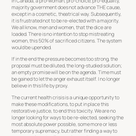
In Canada, a pro-woman, pro-choice, pro-equality,
majority government does not advance THE cause,
except in a cosmetic, theatrical way. Subsequently,
it is frustrated not to be re-elected with a majority.
We all know, men and women, that the dice are
loaded. There is no intention to stop mistreating
women, this 50% of sacrificed citizens. The system
would be upended.
If in the end the pressure becomes too strong, the
proposal must be diluted, the long-studied solution;
an empty promise will be on the agenda. Time must
be gained to let the anger exhaust itself. I no longer
believe in this life by proxy.
The current health crisis is a unique opportunity to
make these modifications, to put in place this
restorative justice, to end this toxicity. We are no
longer looking for ways to be re-elected, seeking the
most absolute power possible, some more or less
temporary supremacy, but rather finding a way to