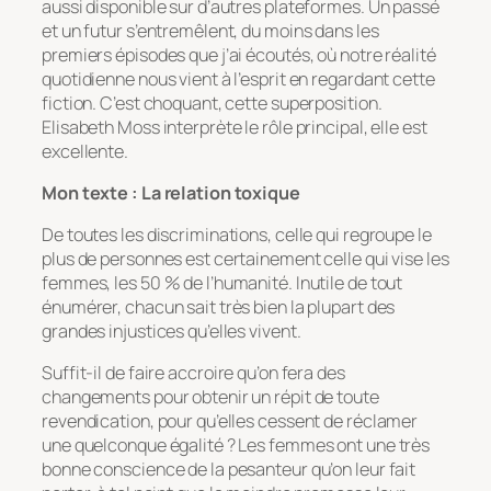
aussi disponible sur d’autres plateformes. Un passé
et un futur s’entremêlent, du moins dans les
premiers épisodes que j’ai écoutés, où notre réalité
quotidienne nous vient à l’esprit en regardant cette
fiction. C’est choquant, cette superposition.
Elisabeth Moss interprète le rôle principal, elle est
excellente.
Mon texte : La relation toxique
De toutes les discriminations, celle qui regroupe le
plus de personnes est certainement celle qui vise les
femmes, les 50 % de l’humanité. Inutile de tout
énumérer, chacun sait très bien la plupart des
grandes injustices qu’elles vivent.
Suffit-il de faire accroire qu’on fera des
changements pour obtenir un répit de toute
revendication, pour qu’elles cessent de réclamer
une quelconque égalité ? Les femmes ont une très
bonne conscience de la pesanteur qu’on leur fait