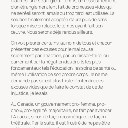
d’autres, une stratégie du temps, de l’essoufflement,
d’un étranglement lent fait de promesses vides qui
ne se réaliseront jamais ou trop tard, est utilisée. La
solution finalement adoptée n’aura plus de sens
lorsque mise en place, le temps ayant fait son
œuvre. Nous serons déjà rendus ailleurs.
On voit pleurer certains, au nom de tous et chacun
présenter des excuses pour le mal causé
sciemment par l’inaction, par un laisser-faire, ou
carrément par la négation des droits les plus
fondamentaux tels l’éducation, les soins de santé ou
même l’utilisation de son propre corps. Je ne me
demande pas s’il est plus triste d’entendre ces
excuses vides que de faire le constat de cette
injustice, je le sais.
Au Canada, un gouvernement pro-femme, pro-
choix, pro-égalité, majoritaire, ne fait pas avancer
LA cause, sinon de façon cosmétique, de façon
théâtrale. Par la suite, il est frustré de ne pas être