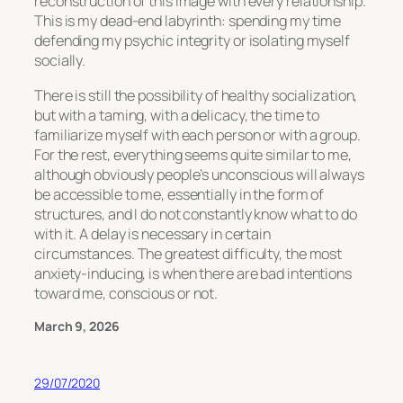
reconstruction of this image with every relationship.
This is my dead-end labyrinth: spending my time
defending my psychic integrity or isolating myself
socially.
There is still the possibility of healthy socialization,
but with a taming, with a delicacy, the time to
familiarize myself with each person or with a group.
For the rest, everything seems quite similar to me,
although obviously people’s unconscious will always
be accessible to me, essentially in the form of
structures, and I do not constantly know what to do
with it. A delay is necessary in certain
circumstances. The greatest difficulty, the most
anxiety-inducing, is when there are bad intentions
toward me, conscious or not.
March 9, 2026
29/07/2020