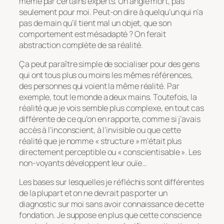
même par certains experts. Un angle mort, pas
seulement pour moi. Peut-on dire à quelqu’un qui n’a
pas de main qu’il tient mal un objet, que son
comportement est mésadapté ? On ferait
abstraction complète de sa réalité.
Ça peut paraître simple de socialiser pour des gens
qui ont tous plus ou moins les mêmes références,
des personnes qui voient la même réalité. Par
exemple, tout le monde a deux mains. Toutefois, la
réalité que je vois semble plus complexe, en tout cas
différente de ce qu’on en rapporte, comme si j’avais
accès à l’inconscient, à l’invisible ou que cette
réalité que je nomme « structure » m’était plus
directement perceptible ou « conscientisable ». Les
non-voyants développent leur ouïe…
Les bases sur lesquelles je réfléchis sont différentes
de la plupart et on ne devrait pas porter un
diagnostic sur moi sans avoir connaissance de cette
fondation. Je suppose en plus que cette conscience