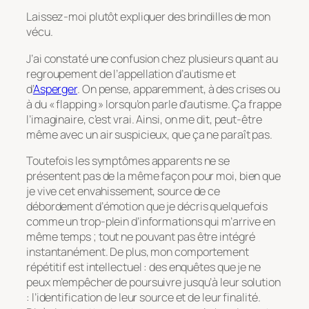
Laissez-moi plutôt expliquer des brindilles de mon
vécu.
J’ai constaté une confusion chez plusieurs quant au
regroupement de l’appellation d’autisme et
d’
Asperger
. On pense, apparemment, à des crises ou
à du « flapping » lorsqu’on parle d’autisme. Ça frappe
l’imaginaire, c’est vrai. Ainsi, on me dit, peut-être
même avec un air suspicieux, que ça ne paraît pas.
Toutefois les symptômes apparents ne se
présentent pas de la même façon pour moi, bien que
je vive cet envahissement, source de ce
débordement d’émotion que je décris quelquefois
comme un trop-plein d’informations qui m’arrive en
même temps ; tout ne pouvant pas être intégré
instantanément. De plus, mon comportement
répétitif est intellectuel : des enquêtes que je ne
peux m’empêcher de poursuivre jusqu’à leur solution
: l’identification de leur source et de leur finalité.