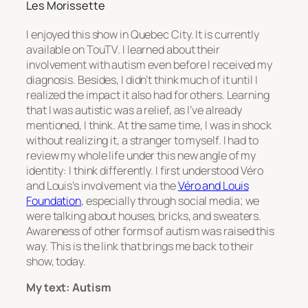
Les Morissette
I enjoyed this show in Quebec City. It is currently
available on TouTV. I learned about their
involvement with autism even before I received my
diagnosis. Besides, I didn’t think much of it until I
realized the impact it also had for others. Learning
that I was autistic was a relief, as I’ve already
mentioned, I think. At the same time, I was in shock
without realizing it, a stranger to myself. I had to
review my whole life under this new angle of my
identity: I think differently. I first understood Véro
and Louis’s involvement via the
Véro and Louis
Foundation
, especially through social media; we
were talking about houses, bricks, and sweaters.
Awareness of other forms of autism was raised this
way. This is the link that brings me back to their
show, today.
My text: Autism