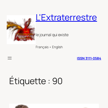
Aller
au
L'Extraterrestre
contenu
le journal qui existe
Français • English
ISSN 3111-0584
Étiquette :
90