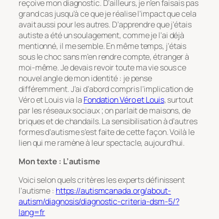
reçoive mon diagnostic. D’ailleurs, je n’en faisais pas
grand cas jusqu’à ce que je réalise l’impact que cela
avait aussi pour les autres. D’apprendre que j’étais
autiste a été un soulagement, comme je l’ai déjà
mentionné, il me semble. En même temps, j’étais
sous le choc sans m’en rendre compte, étranger à
moi-même. Je devais revoir toute ma vie sous ce
nouvel angle de mon identité : je pense
différemment. J’ai d’abord compris l’implication de
Véro et Louis via la
Fondation Véro et Louis
, surtout
par les réseaux sociaux ; on parlait de maisons, de
briques et de chandails. La sensibilisation à d’autres
formes d’autisme s’est faite de cette façon. Voilà le
lien qui me ramène à leur spectacle, aujourd’hui.
Mon texte : L’autisme
Voici selon quels critères les experts définissent
l’autisme :
https://autismcanada.org/about-
autism/diagnosis/diagnostic-criteria-dsm-5/?
lang=fr