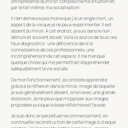
omniprésente du miroir complexifie ma situation et,
par le fait même, ma socialisation.
Il n’en demeure pas moins que j’ai un angle mort, un
aspect de la vie que je ne peux expérimenter. Il est
absent du miroir. À cet endroit, je suis dans le noir ;
démuni et souvent abusé. Voilà la source de tous ces
faux diagnostics : une déficience dans la
connaissance de ces professionnels, une
incompréhension de cet espace. Il me manque
quelque chose qui me permettrait d’appréhender
adéquatement la vie sociale.
De mon fonctionnement, je constate apprendre
grâce à la réflexion dans le miroir, image de laquelle
je suis généralement absent, sinon avec une grande
distorsion. Je ne peux que m’opposer aux images
proposées puisque la base réfléchie est fausse.
Je suis donc en perpétuel recommencement, en
continuelle reconstruction de cette image à chaque