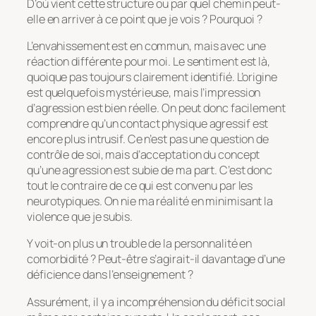
D’où vient cette structure ou par quel chemin peut-
elle en arriver à ce point que je vois ? Pourquoi ?
L’envahissement est en commun, mais avec une
réaction différente pour moi. Le sentiment est là,
quoique pas toujours clairement identifié. L’origine
est quelquefois mystérieuse, mais l’impression
d’agression est bien réelle. On peut donc facilement
comprendre qu’un contact physique agressif est
encore plus intrusif. Ce n’est pas une question de
contrôle de soi, mais d’acceptation du concept
qu’une agression est subie de ma part. C’est donc
tout le contraire de ce qui est convenu par les
neurotypiques. On nie ma réalité en minimisant la
violence que je subis.
Y voit-on plus un trouble de la personnalité en
comorbidité ? Peut-être s’agirait-il davantage d’une
déficience dans l’enseignement ?
Assurément, il y a incompréhension du déficit social