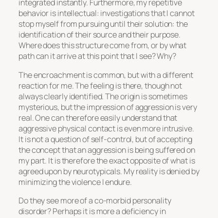
integrated instantly. Furthermore, my repetitive
behavior is intellectual: investigations that I cannot
stop myself from pursuing until their solution: the
identification of their source and their purpose.
Where does this structure come from, or by what
path can it arrive at this point that I see? Why?
The encroachment is common, but with a different
reaction for me. The feeling is there, though not
always clearly identified. The origin is sometimes
mysterious, but the impression of aggression is very
real. One can therefore easily understand that
aggressive physical contact is even more intrusive.
It is not a question of self-control, but of accepting
the concept that an aggression is being suffered on
my part. It is therefore the exact opposite of what is
agreed upon by neurotypicals. My reality is denied by
minimizing the violence I endure.
Do they see more of a co-morbid personality
disorder? Perhaps it is more a deficiency in