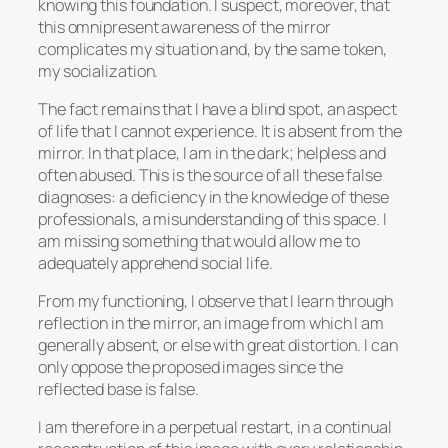
knowing this foundation. I suspect, moreover, that
this omnipresent awareness of the mirror
complicates my situation and, by the same token,
my socialization.
The fact remains that I have a blind spot, an aspect
of life that I cannot experience. It is absent from the
mirror. In that place, I am in the dark; helpless and
often abused. This is the source of all these false
diagnoses: a deficiency in the knowledge of these
professionals, a misunderstanding of this space. I
am missing something that would allow me to
adequately apprehend social life.
From my functioning, I observe that I learn through
reflection in the mirror, an image from which I am
generally absent, or else with great distortion. I can
only oppose the proposed images since the
reflected base is false.
I am therefore in a perpetual restart, in a continual