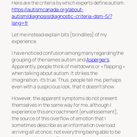
Here are the criteria by which experts define autism:
https://autismcanada.org/about-
autism/diagnosis/diagnostic-criteria-dsm-5/?
lang=fr
Let me instead explain bits [brindilles] of my
experience.
I have noticed confusion among many regarding the
grouping of the names autism and
Asperger’s
.
Apparently, people think of meltdowns or « flapping »
when talking about autism. It strikes the
imagination, it’s true. Thus, people tell me, perhaps
even with a suspicious look, that it doesn’t show.
However, the apparent symptoms do not present
themselves in the same way for me, although I
experience this encroachment [envahissement],
the source of this overflow of emotion that I
sometimes describe as an information overload
arriving all at once; not everything being able to be