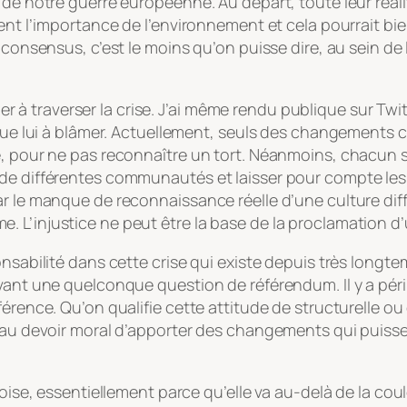
 de notre guerre européenne. Au départ, toute leur réali
ent l’importance de l’environnement et cela pourrait bie
d consensus, c’est le moins qu’on puisse dire, au sein de
ider à traverser la crise. J’ai même rendu publique sur Twi
a que lui à blâmer. Actuellement, seuls des changements
e, pour ne pas reconnaître un tort. Néanmoins, chacun 
 de différentes communautés et laisser pour compte les
r le manque de reconnaissance réelle d’une culture diff
 L’injustice ne peut être la base de la proclamation d’u
ponsabilité dans cette crise qui existe depuis très long
vant une quelconque question de référendum. Il y a péri
férence. Qu’on qualifie cette attitude de structurelle 
n au devoir moral d’apporter des changements qui puisse
écoise, essentiellement parce qu’elle va au-delà de la 