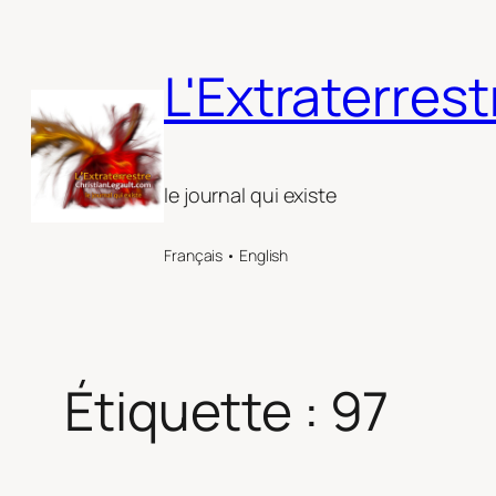
Aller
au
L'Extraterrest
contenu
le journal qui existe
Français • English
Étiquette :
97