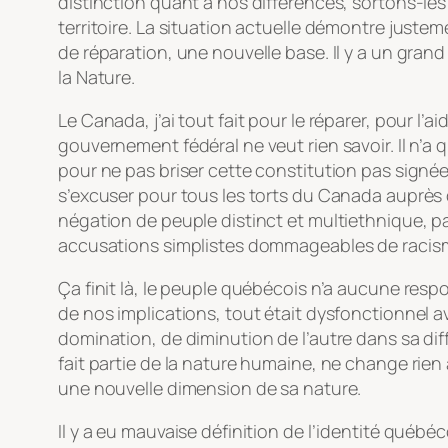
distinction quant à nos différences, sortons-les
territoire. La situation actuelle démontre justem
de réparation, une nouvelle base. Il y a un gran
la Nature.
Le Canada, j’ai tout fait pour le réparer, pour l’a
gouvernement fédéral ne veut rien savoir. Il n’
pour ne pas briser cette constitution pas signé
s’excuser pour tous les torts du Canada auprès
négation de peuple distinct et multiethnique, pa
accusations simplistes dommageables de racisme.
Ça finit là, le peuple québécois n’a aucune res
de nos implications, tout était dysfonctionnel a
domination, de diminution de l’autre dans sa dif
fait partie de la nature humaine, ne change rie
une nouvelle dimension de sa nature.
Il y a eu mauvaise définition de l’identité québ