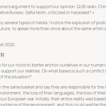
ng one’s argument to support our opinion. QUB radio:
Cri
ative Bureau: Safia Nolin, criticized or harassed? »
 several types of media. I notice the explosion of podcast
the future, to speak more than once about the same artist 
st 2020.
/3)
ch for our roots to better anchor ourselves in our huma
t support our realities. On what bases is such a confli
of the situation?
n the same basket and say they are responsible for the 
nvironment, the loss of their languages, the loss of their 
our European war. Initially, their entire reality was bas
portance of the environment, and this could well be the