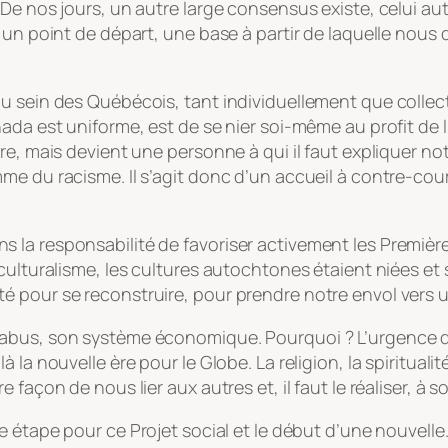
De nos jours, un autre large consensus existe, celui aut
 un point de départ, une base à partir de laquelle nous 
sein des Québécois, tant individuellement que collective
ada est uniforme, est de se nier soi-même au profit de l
e, mais devient une personne à qui il faut expliquer not
me du racisme. Il s’agit donc d’un accueil à contre-cou
la responsabilité de favoriser activement les Premières
iculturalisme, les cultures autochtones étaient niées e
é pour se reconstruire, pour prendre notre envol vers 
us, son système économique. Pourquoi ? L’urgence de vivr
 la nouvelle ère pour le Globe. La religion, la spiritual
façon de nous lier aux autres et, il faut le réaliser, à 
ne étape pour ce
Projet social
et le début d’une nouvelle