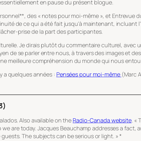
 essentiellement en pause du présent blogue.
ersonnel
**, des « notes pour moi-même », et
Entrevue d
uité de ce qui a été fait jusqu’à maintenant, incluant l’
cher-prise de la part des participantes.
lturelle. Je dirais plutôt du commentaire culturel, avec
yen de se parler entre nous, à travers des images et des
 une meilleure compréhension du monde qui nous entour
l y a quelques années :
Pensées pour moi-même
(Marc A
3)
alados. Also available on the
Radio-Canada website
. «
 we are today. Jacques Beauchamp addresses a fact, an 
guests. The subjects can be serious or light. » *