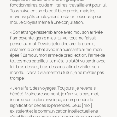
fonctionnaires, ou de militaires, travaillaient pour lui.
Tous suivaient un objectif bien précis, mais les
moyens qu’ils employaient restaient obscurs pour
moi. Je croyais même à une conjuration.
« Son étrange ressemblance avec moi, son arrivée
flamboyante, genre m’as-tu-vu, tout me faisait
penser au mal. Devais-je lui déclarer la guerre,
entamer le combat avec ma puissante arme, mon
épée ? L’amour, mon arme de prédilection, l’arme de
toutes mes batailles. Je m’étais plutôt vu partir avec
lui, bras dessus, bras dessous, afin de visiter son
monde. Il venait vraiment du futur, je ne m’étais pas
trompé !
« J’en ai fait, des voyages. Toujours, je revenais
hébété. Malheureusement, je n’arrivais pas, moi,
incarné sur le plan physique, à comprendre la
signification de ces expériences. Deux [moi]
existaient et la communication intellectuelle ne
s’établissait pas entre nous, partenaires supposés.