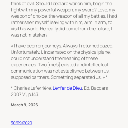
think of evil. Should I declare war on him, begin the
fight with my powerful weapon, my sword? Love, my
weapon of choice, the weapon of all my battles. I had
rather seen myself leaving with him, arm in arm, to
visit his world. He really did come from the future, I
was not mistaken!
« I have been on journeys. Always, I returned dazed.
Unfortunately, I, incarnated on the physical plane,
could not understand the meaning of these
experiences. Two [me’s] existed and intellectual
communication was not established between us,
supposed partners. Something separated us. » *
* Charles Laferrière,
L’enfer de Dieu
, Ed. Baccara
2007 V1, p.143.
March 9, 2026
30/09/2020