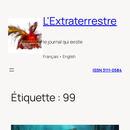
Aller
au
L'Extraterrestre
contenu
le journal qui existe
Français • English
ISSN 3111-0584
Étiquette :
99