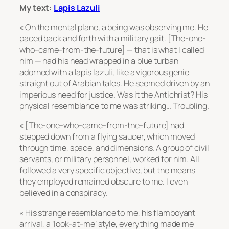
My text:
Lapis Lazuli
« On the mental plane, a being was observing me. He
paced back and forth with a military gait. [The-one-
who-came-from-the-future] — that is what I called
him — had his head wrapped in a blue turban
adorned with a lapis lazuli, like a vigorous genie
straight out of Arabian tales. He seemed driven by an
imperious need for justice. Was it the Antichrist? His
physical resemblance to me was striking… Troubling.
« [The-one-who-came-from-the-future] had
stepped down from a flying saucer, which moved
through time, space, and dimensions. A group of civil
servants, or military personnel, worked for him. All
followed a very specific objective, but the means
they employed remained obscure to me. I even
believed in a conspiracy.
« His strange resemblance to me, his flamboyant
arrival, a ‘look-at-me’ style, everything made me