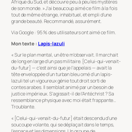
Afrique du Sud, et découvre peu à peu les mystères
de son monde. » J’ai beaucoup aimé ce film à la fois
tout de même étrange, inhabituel, et empli d’une
grande beauté. Recommandé, assurément.
Via Google : 95 % des utilisateurs ont aimé ce film.
Mon texte :
Lapis-lazuli
« Sur le plan mental, un être m’observait. Il marchait
de long en large d’un pas militaire. [Celui-qui-venait-
du-futur] — c’est ainsi que je l’appelais — avait la
tête enveloppée d’un turban bleu orné d’un lapis-
lazuli tel un vigoureux génie tout droit sorti de
contes arabes. Il semblait animé par un besoin de
justice impérieux. S’agissait-il de l’Antéchrist ? Sa
ressemblance physique avec moi était frappante…
Troublante.
« [Celui-qui-venait-du-futur] était descendu d’une
soucoupe volante, qui se déplaçait dans le temps,
l’espace et les dimensions. Un groupe de