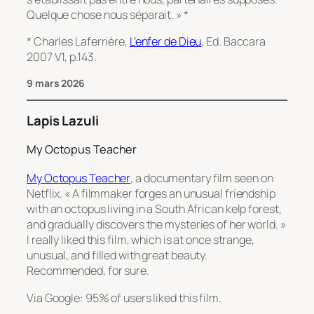
Quelque chose nous séparait. » *
* Charles Laferrière,
L’enfer de Dieu
, Ed. Baccara
2007 V1, p.143.
9 mars 2026
Lapis Lazuli
My Octopus Teacher
My Octopus Teacher
, a documentary film seen on
Netflix. « A filmmaker forges an unusual friendship
with an octopus living in a South African kelp forest,
and gradually discovers the mysteries of her world. »
I really liked this film, which is at once strange,
unusual, and filled with great beauty.
Recommended, for sure.
Via Google: 95% of users liked this film.