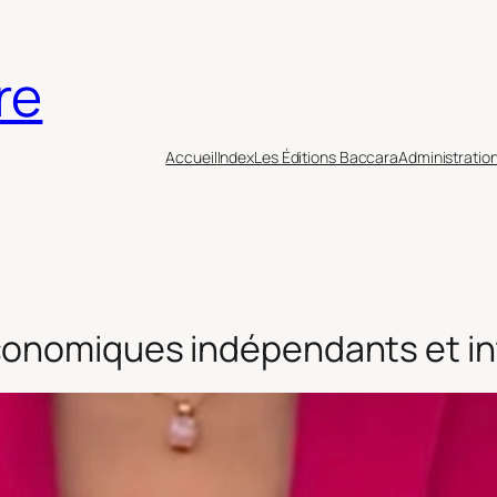
re
Accueil
Index
Les Éditions Baccara
Administratio
conomiques indépendants et int