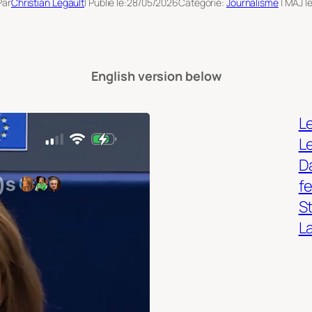
Par
Christian Legault
| Publié le:
28/05/2026
Catégorie:
Journalisme
| MAJ le
English version below
Le
L
Da
f
S
L