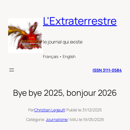
Aller
au
L'Extraterrestre
contenu
le journal qui existe
Français • English
ISSN 3111-0584
Bye bye 2025, bonjour 2026
Par
Christian Legault
| Publié le:
31/12/2025
Catégorie:
Journalisme
| MAJ le:
19/05/2026