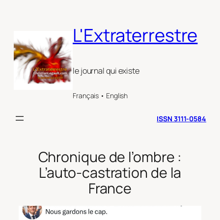
Aller
au
L'Extraterrestre
contenu
le journal qui existe
Français • English
ISSN 3111-0584
Chronique de l’ombre :
L’auto-castration de la
France