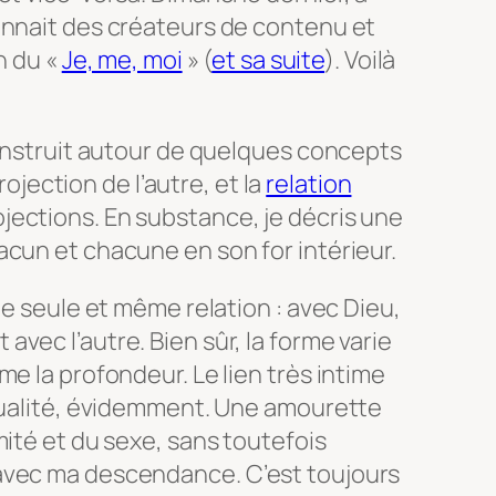
onnait des créateurs de contenu et
n du «
Je, me, moi
» (
et sa suite
). Voilà
construit autour de quelques concepts
projection de l’autre, et la
relation
ections. En substance, je décris une
cun et chacune en son for intérieur.
ne seule et même relation : avec Dieu,
vec l’autre. Bien sûr, la forme varie
e la profondeur. Le lien très intime
exualité, évidemment. Une amourette
mité et du sexe, sans toutefois
avec ma descendance. C’est toujours