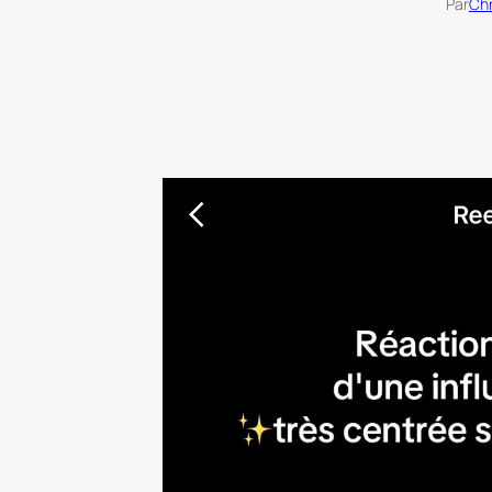
Par
Chr