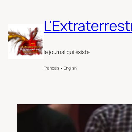
Aller
au
L'Extraterrest
contenu
le journal qui existe
Français • English