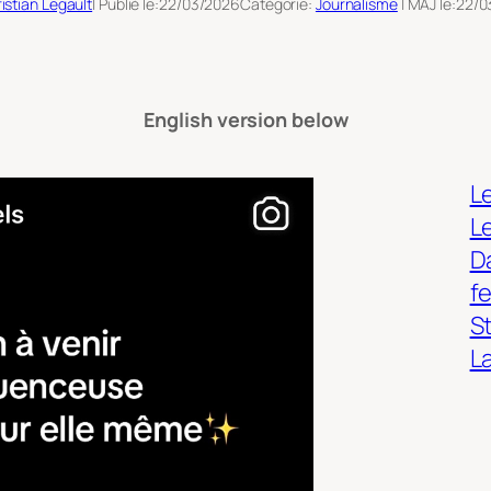
istian Legault
| Publié le:
22/03/2026
Catégorie:
Journalisme
| MAJ le:
22/0
English version below
Le
L
Da
f
S
L