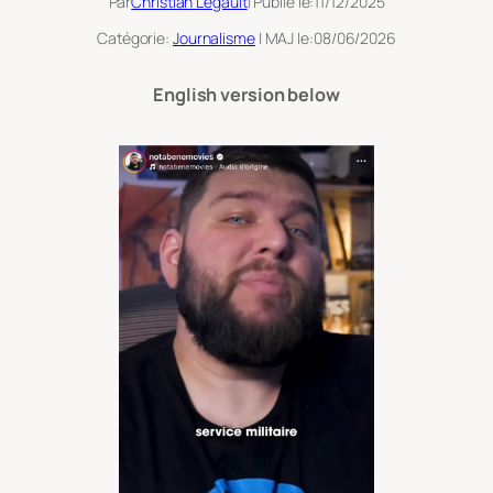
Par
Christian Legault
| Publié le:
11/12/2025
Catégorie:
Journalisme
| MAJ le:
08/06/2026
English version below