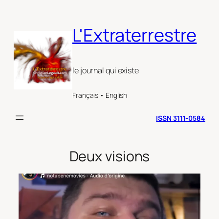
Aller
au
L'Extraterrestre
contenu
le journal qui existe
Français • English
ISSN 3111-0584
Deux visions