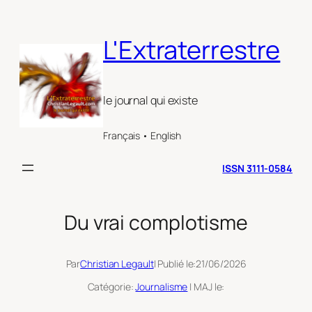
Aller
au
L'Extraterrestre
contenu
le journal qui existe
Français • English
ISSN 3111-0584
Du vrai complotisme
Par
Christian Legault
| Publié le:
21/06/2026
Catégorie:
Journalisme
| MAJ le: