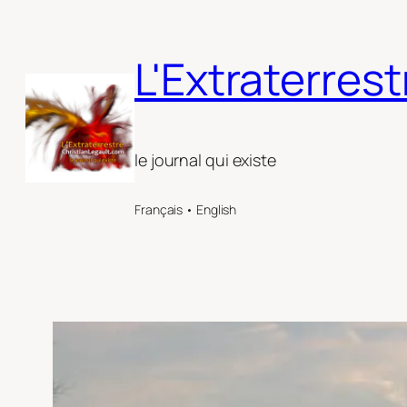
Aller
au
L'Extraterrest
contenu
le journal qui existe
Français • English