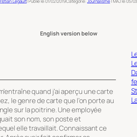
ristian Legault
| Publié le:
01/02/2019
Catégorie:
Journalisme
| MAJ le:
05/0
English version below
Le
L
Da
f
S
m’entraîne quand j’ai aperçu une carte
L
vez, le genre de carte que l’on porte au
ngle sur la poitrine. Une employée
quait son nom, son poste et
uel elle travaillait. Connaissant ce