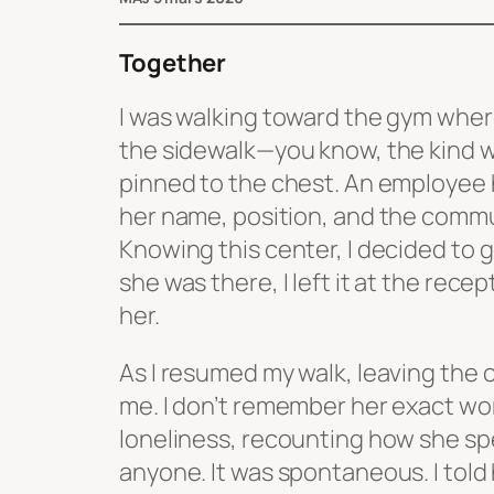
Together
I was walking toward the gym where
the sidewalk—you know, the kind w
pinned to the chest. An employee
her name, position, and the commu
Knowing this center, I decided to g
she was there, I left it at the rece
her.
As I resumed my walk, leaving the
me. I don’t remember her exact wo
loneliness, recounting how she sp
anyone. It was spontaneous. I told 