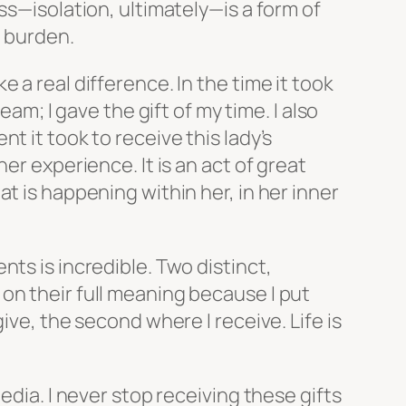
ss—isolation, ultimately—is a form of
a burden.
 a real difference. In the time it took
team; I gave the gift of my time. I also
t it took to receive this lady’s
er experience. It is an act of great
t is happening within her, in her inner
ts is incredible. Two distinct,
on their full meaning because I put
ive, the second where I receive. Life is
edia. I never stop receiving these gifts