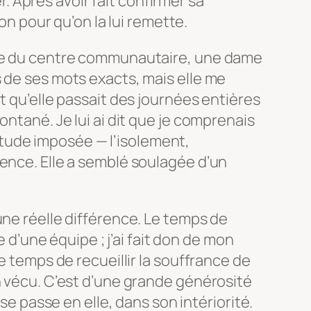
ter. Après avoir fait confirmer sa
ion pour qu’on la lui remette.
tie du centre communautaire, une dame
 de ses mots exacts, mais elle me
t qu’elle passait des journées entières
ontané. Je lui ai dit que je comprenais
olitude imposée — l’isolement,
ence. Elle a semblé soulagée d’un
une réelle différence. Le temps de
ie d’une équipe ; j’ai fait don de mon
le temps de recueillir la souffrance de
n vécu. C’est d’une grande générosité
 se passe en elle, dans son intériorité.