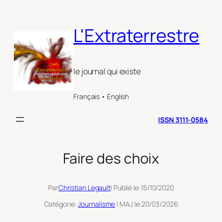
Aller
au
L'Extraterrestre
contenu
le journal qui existe
Français • English
ISSN 3111-0584
Faire des choix
Par
Christian Legault
| Publié le:
15/10/2020
Catégorie:
Journalisme
| MAJ le:
20/03/2026