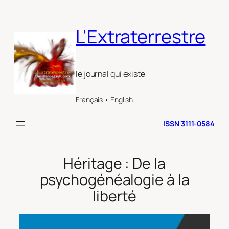
Aller
au
L'Extraterrestre
contenu
le journal qui existe
Français • English
ISSN 3111-0584
Héritage : De la
psychogénéalogie à la
liberté