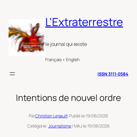
Aller
au
L'Extraterrestre
contenu
le journal qui existe
Français • English
ISSN 3111-0584
Intentions de nouvel ordre
Par
Christian Legault
| Publié le:
19/06/2026
Catégorie:
Journalisme
| MAJ le:
19/06/2026