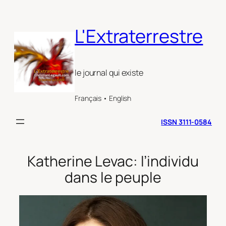
Aller
au
L'Extraterrestre
contenu
le journal qui existe
Français • English
ISSN 3111-0584
Katherine Levac: l’individu
dans le peuple