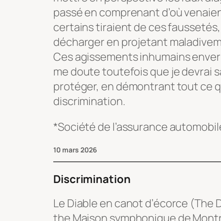
passé en comprenant d’où venaien
certains tiraient de ces faussetés,
décharger en projetant maladivem
Ces agissements inhumains envers
me doute toutefois que je devrai s
protéger, en démontrant tout ce qu
discrimination.
*Société de l’assurance automobi
10 mars 2026
Discrimination
Le Diable en canot d’écorce
(The D
the Maison symphonique de Montr