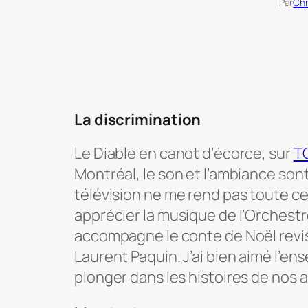
Par
Chr
La discrimination
Le Diable en canot d’écorce
, sur
T
Montréal, le son et l’ambiance son
télévision ne me rend pas toute cet
apprécier la musique de l’Orchest
accompagne le conte de Noël revis
Laurent Paquin. J’ai bien aimé l’en
plonger dans les histoires de nos 