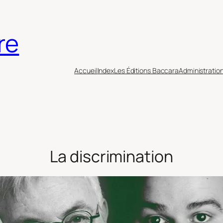
re
Accueil
Index
Les Éditions Baccara
Administratio
La discrimination