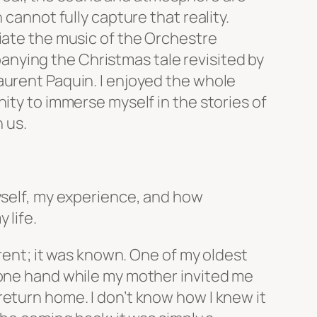
 cannot fully capture that reality.
iate the music of the Orchestre
ying the Christmas tale revisited by
aurent Paquin. I enjoyed the whole
ity to immerse myself in the stories of
n us.
yself, my experience, and how
 life.
ferent; it was known. One of my oldest
 one hand while my mother invited me
eturn home. I don’t know how I knew it