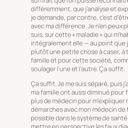
suffirait que l’on puisse reconnaît
différemment, que j’analyse et ex
je demande, par contre, c’est d’êtr
avec ma différence. Je n’en peux p
suis, sur cette « maladie » qui m’ha
intégralement elle — au point que 
plutôt une petite chose à caser, à t
famille et pour cette société, comm
soulager l’une et l’autre. Ça suffit.
Ça suffit. Je me suis séparé, puis j
ma famille ont aussi diminué pour f
plus de médecin pour m’expliquer ma
démarches avec mon médecin de fam
possible dans le système de santé le
mettre en perspective les faux diag