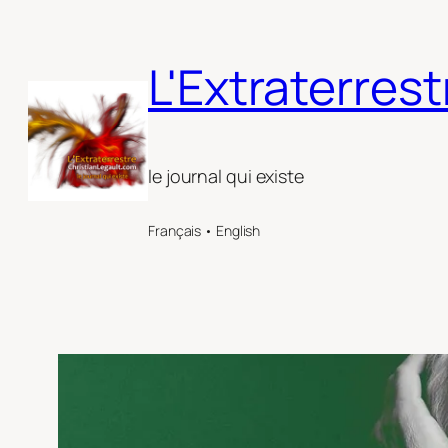
Aller
au
L'Extraterrest
contenu
le journal qui existe
Français • English