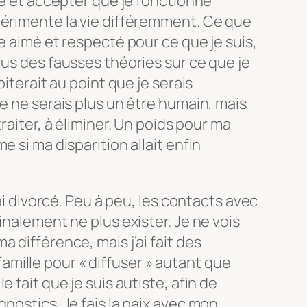
re et accepter que je fonctionne
périmente la vie différemment. Ce que
e aimé et respecté pour ce que je suis,
lus des fausses théories sur ce que je
biterait au point que je serais
je ne serais plus un être humain, mais
raiter, à éliminer. Un poids pour ma
e si ma disparition allait enfin
’ai divorcé. Peu à peu, les contacts avec
inalement ne plus exister. Je ne vois
 différence, mais j’ai fait des
ille pour « diffuser » autant que
 fait que je suis autiste, afin de
nostics. Je fais la paix avec mon