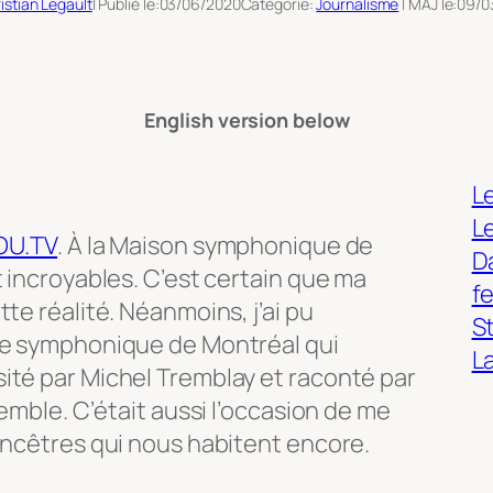
istian Legault
| Publié le:
03/06/2020
Catégorie:
Journalisme
| MAJ le:
09/0
English version below
Le
L
OU.TV
. À la Maison symphonique de
Da
t incroyables. C’est certain que ma
f
te réalité. Néanmoins, j’ai pu
S
re symphonique de Montréal qui
L
ité par Michel Tremblay et raconté par
semble. C’était aussi l’occasion de me
ancêtres qui nous habitent encore.