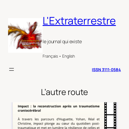
Aller
au
L'Extraterrestre
contenu
le journal qui existe
Français • English
ISSN 3111-0584
L’autre route