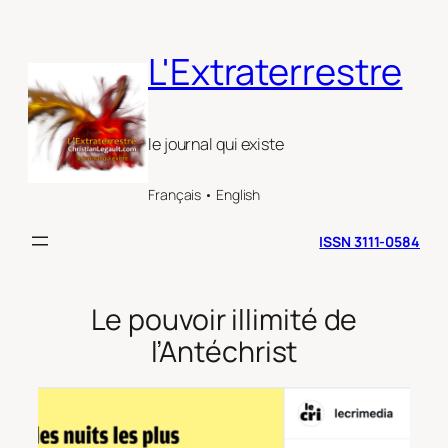
Aller
au
L'Extraterrestre
contenu
le journal qui existe
Français • English
ISSN 3111-0584
Le pouvoir illimité de
l’Antéchrist