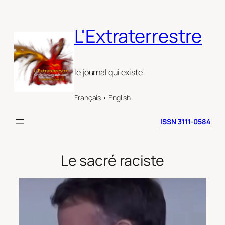
Aller
au
L'Extraterrestre
contenu
le journal qui existe
Français • English
ISSN 3111-0584
Le sacré raciste