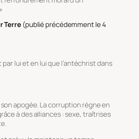
et l’effondrement moral d’un
»
r Terre
(publié précédemment le 4
 par lui et en lui que l’antéchrist dans
 son apogée. La corruption règne en
ce à des alliances : sexe, traîtrises
te.