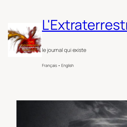
Aller
au
L'Extraterrest
contenu
le journal qui existe
Français • English