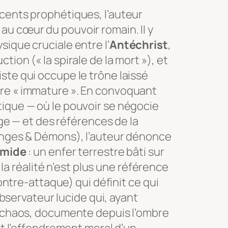
cents prophétiques, l’auteur
au cœur du pouvoir romain. Il y
ique cruciale entre l’
Antéchrist
,
ion (« la spirale de la mort »), et
iste qui occupe le trône laissé
re « immature ». En convoquant
ique — où le pouvoir se négocie
mage — et des références de la
nges & Démons
), l’auteur dénonce
amide
: un enfer terrestre bâti sur
, la réalité n’est plus une référence
contre-attaque) qui définit ce qui
 observateur lucide qui, ayant
u chaos, documente depuis l’ombre