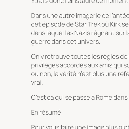
« J’ai » donc réinstauré ce moment
Dans une autre imagerie de l’antéchr
cet épisode de Star Trek où Kirk s
dans lequel les Nazis règnent sur l
guerre dans cet univers.
On y retrouve toutes les règles de
privilèges accordés aux amis qui 
ou non, la vérité n’est plus une ré
vrai.
C’est ça qui se passe à Rome dan
En résumé
Pour vous faire une image plus glo