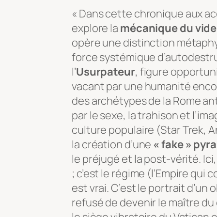
« Dans cette chronique aux ac
explore la
mécanique du vide
opère une distinction métaphys
force systémique d’autodestruct
l’
Usurpateur
, figure opportun
vacant par une humanité enco
des archétypes de la Rome ant
par le sexe, la trahison et l’i
culture populaire (
Star Trek
,
A
la création d’une
« fake » pyr
le préjugé et la post-vérité. Ici
; c’est le régime (l’Empire qui 
est vrai. C’est le portrait d’un
refusé de devenir le maître d