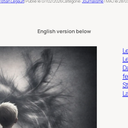
istian Legault
| Publié le:
07/02/2026
Catégorie:
Journalisme
| MAJ le:
28/0
English version below
Le
L
Da
f
S
L