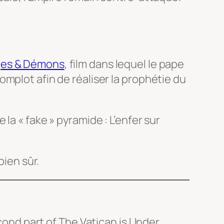
es & Démons
, film dans lequel le pape
mplot afin de réaliser la prophétie du
la « fake » pyramide : L’enfer sur
bien sûr.
econd part of
The Vatican is Under