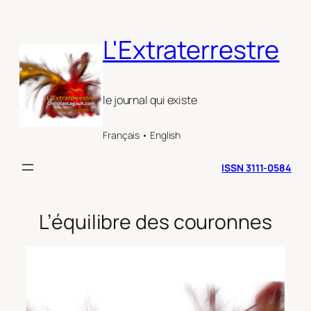
Aller
au
L'Extraterrestre
contenu
le journal qui existe
Français • English
ISSN 3111-0584
L’équilibre des couronnes