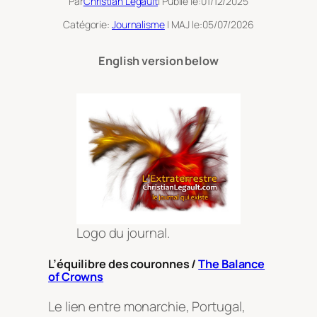
Par
Christian Legault
| Publié le:
01/12/2025
Catégorie:
Journalisme
| MAJ le:
05/07/2026
English version below
Logo du journal.
L’équilibre des couronnes /
The Balance
of Crowns
Le lien entre monarchie, Portugal,