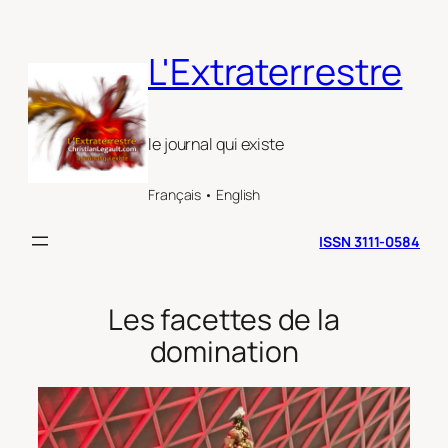
Aller
au
L'Extraterrestre
contenu
le journal qui existe
Français • English
ISSN 3111-0584
Les facettes de la
domination