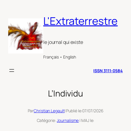
Aller
au
L'Extraterrestre
contenu
le journal qui existe
Français • English
ISSN 3111-0584
L’Individu
Par
Christian Legault
| Publié le:
07/07/2026
Catégorie:
Journalisme
| MAJ le: