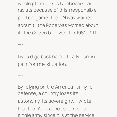
whole planet takes Quebecers for
racists because of this irresponsible
political game
. the UN was worried
about it
. the Pope was worried about
it
. the Queen believed it in 1982
. Pfff!
—-
I would go back home, finally
. I am in
pain from my situation
.
—-
By relying on the American army for
defense, a country loses its
autonomy, its sovereignty
. I wrote
that too
. You cannot count on a
single army since it is at the service