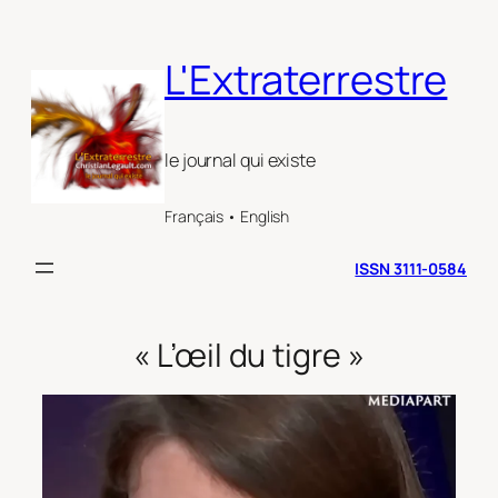
Aller
au
L'Extraterrestre
contenu
le journal qui existe
Français • English
ISSN 3111-0584
« L’œil du tigre »