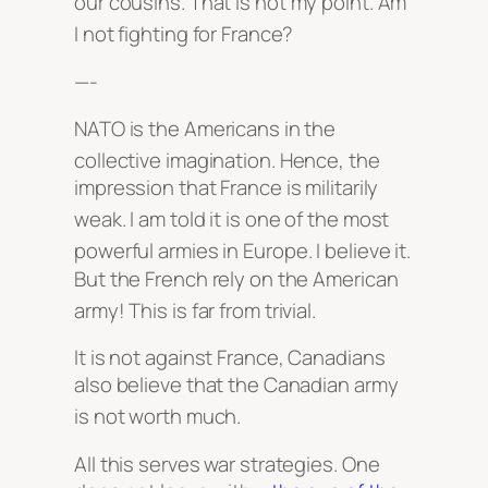
our cousins
. That is not my point
. Am
I not fighting for France?
—-
NATO is the Americans in the
collective imagination
. Hence, the
impression that France is militarily
weak
. I am told it is one of the most
powerful armies in Europe
. I believe it
.
But the French rely on the American
army!
This is far from trivial
.
It is not against France, Canadians
also believe that the Canadian army
is not worth much
.
All this serves war strategies. One