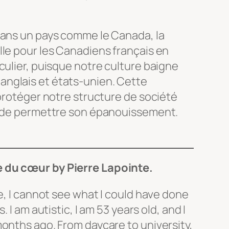
dans un pays comme le Canada, la
lle pour les Canadiens français en
culier, puisque notre culture baigne
nglais et états-unien. Cette
 protéger notre structure de société
t de permettre son épanouissement.
e du cœur
by Pierre Lapointe.
e, I cannot see what I could have done
 I am autistic, I am 53 years old, and I
onths ago. From daycare to university,