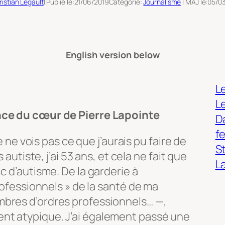
istian Legault
| Publié le:
21/06/2019
Catégorie:
Journalisme
| MAJ le:
05/0
English version below
Le
L
nce du cœur de Pierre Lapointe
Da
f
je ne vois pas ce que j’aurais pu faire de
S
 autiste, j’ai 53 ans, et cela ne fait que
L
c d’autisme. De la garderie à
professionnels » de la santé de ma
mbres d’ordres professionnels… —,
nt atypique. J’ai également passé une