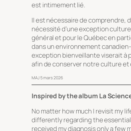
est intimement lié.
Il est nécessaire de comprendre, 
nécessité d’une exception culture
général et pour le Québec en parti
dans un environnement canadien-a
exception bienveillante viserait à
afin de conserver notre culture e
MAJ 5 mars 2026
Inspired by the album
La Scienc
No matter how much I revisit my lif
differently regarding the essentials.
received my diagnosis only a few m