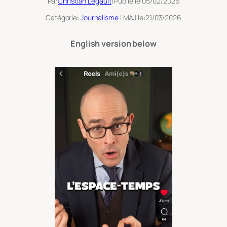
Par
Christian Legault
| Publié le:
05/02/2026
Catégorie:
Journalisme
| MAJ le:
21/03/2026
English version below