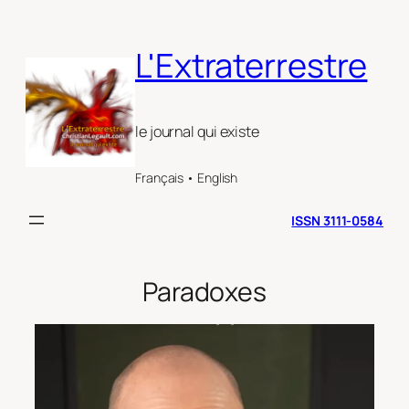
Aller
au
L'Extraterrestre
contenu
le journal qui existe
Français • English
ISSN 3111-0584
Paradoxes