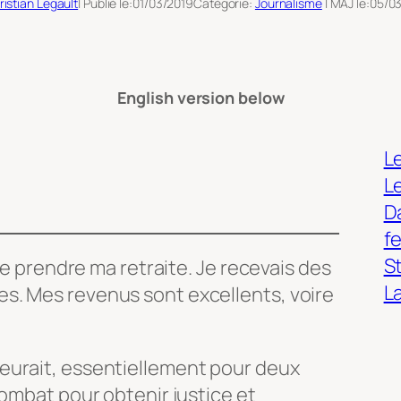
ristian Legault
| Publié le:
01/03/2019
Catégorie:
Journalisme
| MAJ le:
05/0
English version below
Le
L
Da
f
S
 de prendre ma retraite. Je recevais des
L
s. Mes revenus sont excellents, voire
eurait, essentiellement pour deux
combat pour obtenir justice et