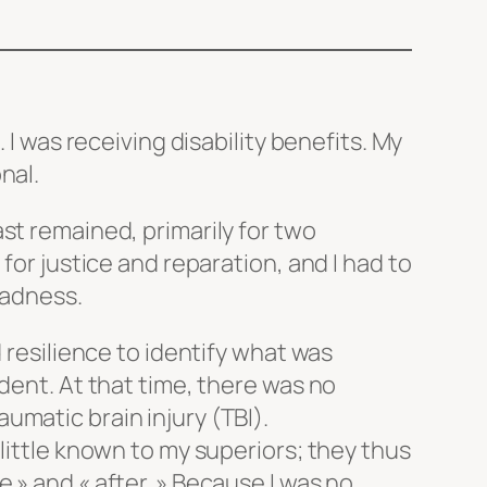
. I was receiving disability benefits. My
nal.
st remained, primarily for two
 for justice and reparation, and I had to
 madness.
d resilience to identify what was
dent. At that time, there was no
matic brain injury (TBI).
little known to my superiors; they thus
 » and « after. » Because I was no