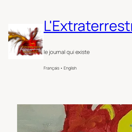
Aller
au
L'Extraterrest
contenu
le journal qui existe
Français • English