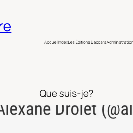
re
Accueil
Index
Les Éditions Baccara
Administratio
Que suis-je?