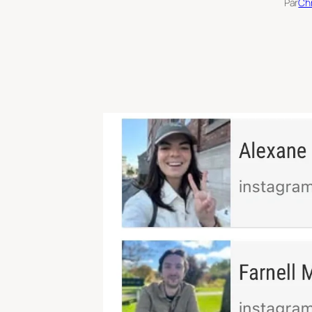
Par
Chr