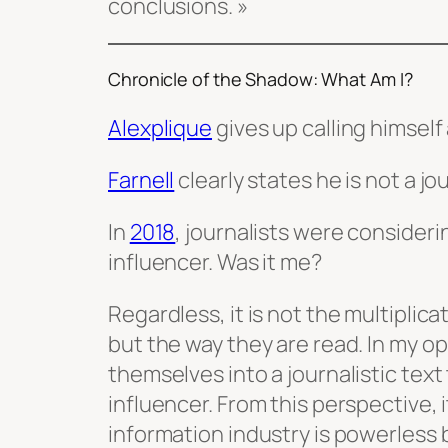
conclusions. »
Chronicle of the Shadow: What Am I?
Alexplique
gives up calling himself 
Farnell
clearly states he is not a jou
In
2018
, journalists were considerin
influencer. Was it me?
Regardless, it is not the multiplica
but the way they are read. In my o
themselves into a journalistic tex
influencer. From this perspective, i
information industry is powerless b