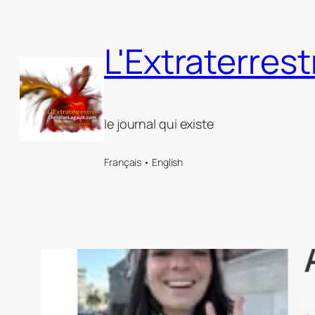
Aller
au
L'Extraterrest
contenu
le journal qui existe
Français • English