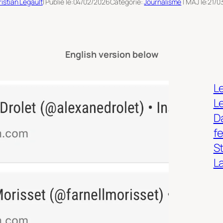
istian Legault
| Publié le:
04/02/2026
Catégorie:
Journalisme
| MAJ le:
21/0
English version below
Le
L
Da
f
S
L