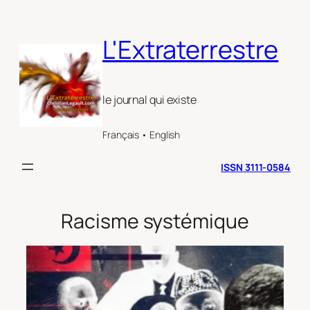
Aller
au
L'Extraterrestre
contenu
le journal qui existe
Français • English
ISSN 3111-0584
Racisme systémique