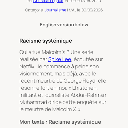
Par
Christian Legault
| Publié le:
17/06/2020
Catégorie:
Journalisme
| MAJ le:
09/03/2026
English version below
Racisme systémique
Qui a tué Malcolm X ?
Une série
réalisée par
Spike Lee
, écoutée sur
Netflix. Je commence à peine son
visionnement, mais déjà, avec le
récent meurtre de George Floyd, elle
résonne fort en moi. « L’historien,
militant et journaliste Abdur-Rahman
Muhammad dirige cette enquête sur
le meurtre de Malcolm X. »
Mon texte : Racisme systémique