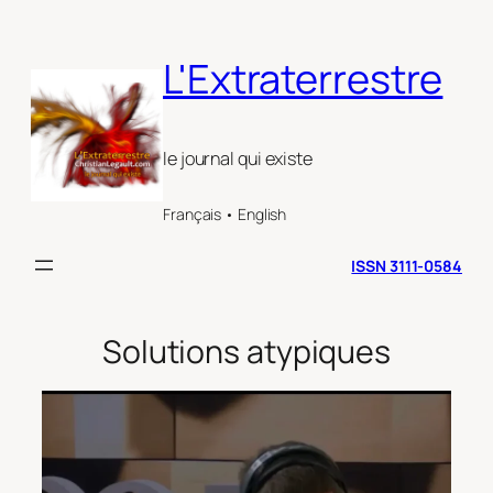
Aller
au
L'Extraterrestre
contenu
le journal qui existe
Français • English
ISSN 3111-0584
Solutions atypiques