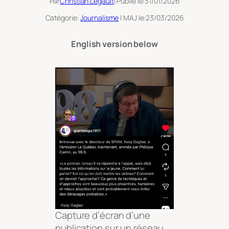
Par
Christian Legault
| Publié le:
31/01/2026
Catégorie:
Journalisme
| MAJ le:
23/03/2026
English version below
Capture d’écran d’une
publication sur un réseau