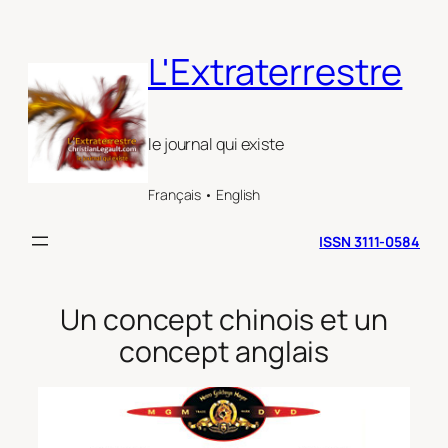
Aller
au
L'Extraterrestre
contenu
le journal qui existe
Français • English
ISSN 3111-0584
Un concept chinois et un
concept anglais