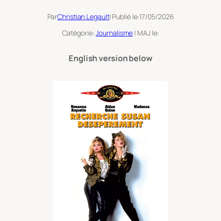
Par
Christian Legault
| Publié le:
17/05/2026
Catégorie:
Journalisme
| MAJ le:
English version below