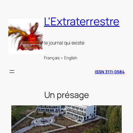
Aller
au
L'Extraterrestre
contenu
le journal qui existe
Français • English
ISSN 3111-0584
Un présage