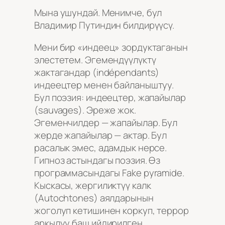
Мына ушундай. Менимче, бул
Владимир Путиндин билдирүүсү.
Мени бир «индеец» зордуктаганын
элестетем. Эгемендүүлүктү
жактагандар (indépendants)
индеецтер менен байланыштуу.
Бул поэзия: индеецтер, жапайылар
(sauvages). Эреже жок.
Эгеменчилдер — жапайылар. Бул
жерде жапайылар — актар. Бул
расалык эмес, адамдык нерсе.
Гипноз астындагы поэзия. Өз
программасындагы Fake pyramide.
Кыскасы, жергиликтүү калк
(Autochtones) аялдарынын
жоголуп кетишинен коркуп, террор
аркылуу баш ийдирилген.