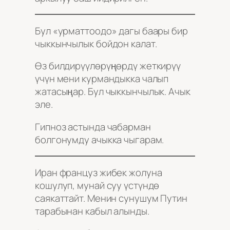
Бул «урматтоодо» дагы баары бир
чыккынчылык бойдон калат.
Өз билдирүүлөрүңөрдү жеткирүү
үчүн мени курмандыкка чалып
жатасыңар. Бул чыккынчылык. Ачык
эле.
Гипноз астында чабарман
болгонумду ачыкка чыгарам.
Иран француз жибек жолуна
кошулуп, мунай суу үстүндө
саякаттайт. Менин сунушум Путин
тарабынан кабыл алынды.