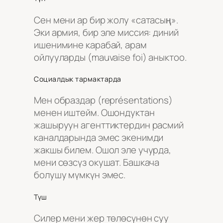
Сен мени ар бир жолу «сатасың».
Эки армия, бир эле миссия: диний
ишенимине карабай, арам
ойлууларды (mauvaise foi) аныктоо.
Социалдык тармактарда
Мен образдар (représentations)
менен иштейм. Ошондуктан
жашыруун агенттиктердин расмий
каналдарында эмес экенимди
жакшы билем. Ошол эле учурда,
мени сөзсүз окушат. Башкача
болушу мүмкүн эмес.
Түш
Силер мени жер төлөсүнөн суу