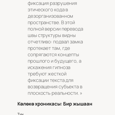
фиксация разрушения
этического кода в
дезорганизованном
пространстве. В этой
полной версии перевода
швы структуры видны
отчетливо: подвал замка
протекает там, где
сопрягаются концепты
прошлого и будущего, а
искажения гипноза
требуют жесткой
фиксации текста для
возвращения субъекта в
плоскость реальности. »
Көлөкө хроникасы: Бир жышаан
Түн