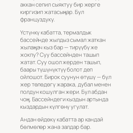
аккан сепил сыяктуу бир жерге
киргизип жатасыңар. Бул
француздуку.
Үстүнкү кабатта, термалдык
бассейнде жылдыз сымал жаткан
жылаңач кыз бар — тирүүбү же
жокпу? Суу бассейнден ташып
жатат. Суу ошол жерден ташып,
баары түшүнүктүү болот деп
ойлошот. Бирок суунун өтүшү — бул
жер төлөдөгү жарака, дубал менен
полдун кошулган жери. Бул абдан
чоң. Бассейндеги кыздын артында
кыздардын күлгөнү угулат.
Андан өйдөкү кабатта ар кандай
бөлмөлөр жана залдар бар.