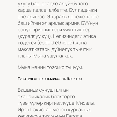
укугу бар, эгерде ал үй-бүлөгө
каршы келсе, албетте. Бул кадимки
эле акыл-эс. Эл аралык эрежелерге
баш ийген эл аралык армия. БУУнун
сонун принциптери үчүн тиштер
(куралдуу күч). Негизиндеги этика
кодекси (code d’éthique) жана
максат катары дүйнөлүк тынчтык
планы. Мына ушул алкак.
Мына менин тозокко түшүүм.
Түзөтүлгөн экономикалык блоктор
Башында сунушталган
экономикалык блокторго
түзөтүүлөр киргизилүүдө. Мисалы,
Иран Пакистан менен кургактык
көпүрөсүн түзүү үчүн Европа