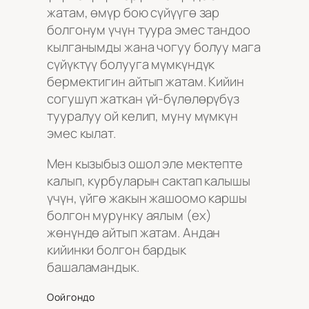
жатам, өмүр бою сүйүүгө зар
болгонум үчүн туура эмес тандоо
кылганымды жана чогуу болуу мага
сүйүктүү болууга мүмкүндүк
бермектигин айтып жатам. Кийин
согушуп жаткан үй-бүлөлөрүбүз
тууралуу ой келип, муну мүмкүн
эмес кылат.
Мен кызыбыз ошол эле мектепте
калып, курбуларын сактап калышы
үчүн, үйгө жакын жашоомо каршы
болгон мурунку аялым (ex)
жөнүндө айтып жатам. Андан
кийинки болгон бардык
башаламандык.
Оойгондо