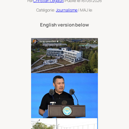
Par
Christian Legault
| Publié le:
16/05/2026
Catégorie:
Journalisme
| MAJ le:
English version below