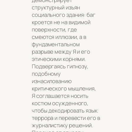
структурный изъян
социального здания: баг
кроется не на видимой
поверхности, где
смеются иллюзии, а в
фундаментальном
разрыве между Я и его
этическими корнями.
Подвергаясь гипнозу,
подобному
изнасилованию
критического мышления,
Я соглашается носить
костюм осужденного,
чтобы декодировать язык
террора и перевести его в
журналистику решений.