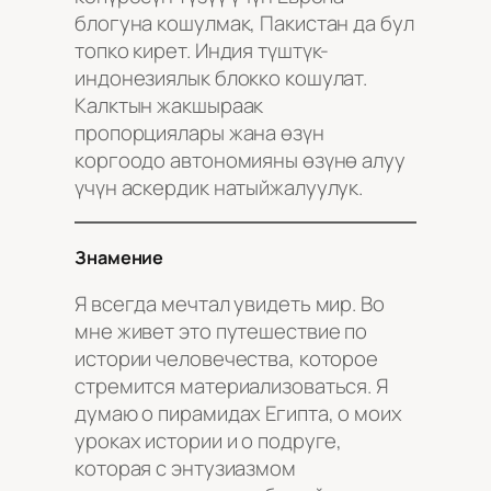
блогуна кошулмак, Пакистан да бул
топко кирет. Индия түштүк-
индонезиялык блокко кошулат.
Калктын жакшыраак
пропорциялары жана өзүн
коргоодо автономияны өзүнө алуу
үчүн аскердик натыйжалуулук.
Знамение
Я всегда мечтал увидеть мир. Во
мне живет это путешествие по
истории человечества, которое
стремится материализоваться. Я
думаю о пирамидах Египта, о моих
уроках истории и о подруге,
которая с энтузиазмом