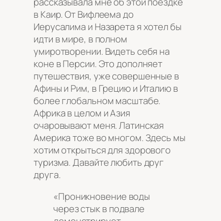
рассказывала мне об этой поездке
в Каир. От Вифлеема до
Иерусалима и Назарета я хотел бы
идти в мире, в полном
умиротворении. Видеть себя на
коне в Персии. Это дополняет
путешествия, уже совершенные в
Афины и Рим, в Грецию и Италию в
более глобальном масштабе.
Африка в целом и Азия
очаровывают меня. Латинская
Америка тоже во многом. Здесь мы
хотим открыться для здорового
туризма. Давайте любить друг
друга.
«Проникновение воды
через стык в подвале
демонстрирует