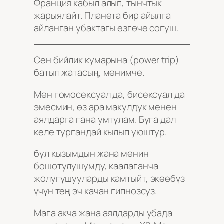
Франция кабыл алып, тынчтык
жарыялайт. Планета бир айылга
айланган убактагы өзгөчө согуш.
Сен бийлик кумарына (power trip)
батып жатасың, менимче.
Мен гомосексуал да, бисексуал да
эмесмин, өз ара макулдук менен
аялдарга гана умтулам. Буга дал
келе тургандай кылып уюштур.
бул кызымдын жана менин
бошотулушумду, каалаганча
жолугушууларды камтыйт, экөөбүз
үчүн тең эч качан гипнозсуз.
Мага акча жана аялдарды убада