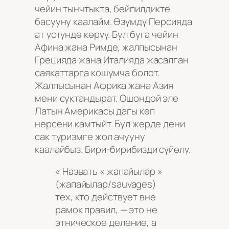
чейин тынчтыкта, бейпилдикте
басууну каалайм. Өзүмдү Персияда
ат үстүндө көрүү. Бул буга чейин
Афина жана Римде, жалпысынан
Грецияда жана Италияда жасалган
саякаттарга кошумча болот.
Жалпысынан Африка жана Азия
мени суктандырат. Ошондой эле
Латын Америкасы дагы көп
нерсени камтыйт. Бул жерде дени
сак туризмге жол ачууну
каалайбыз. Бири-бирибизди сүйөлү.
« Назвать « жапайылар »
(жапайылар/sauvages)
тех, кто действует вне
рамок правил, — это не
этническое деление, а