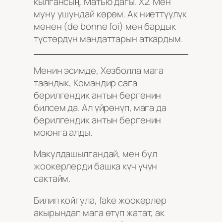
кылгансың. Матью дагы. Х2. Мен
муну ушундай көрөм. Ак ниеттүүлүк
менен (de bonne foi) мен бардык
түстөрдүн мандаттарын аткардым.
Менин эсимде, Хезболла мага
таандык, Командир сага
берилгендик антын бергенин
билсем да. Ал үйрөнүп, мага да
берилгендик антын бергенин
моюнга алды.
Макулдашылгандай, мен бул
жоокерлерди башка күч үчүн
сактайм.
Билип койгула, fake жоокерлер
акырындап мага өтүп жатат, ак