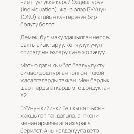
ниеттүүлүккө карай Өздөштүрүү
(Individuation), жана алар БУУнун
(ONU) атайын күчтөрүнүн бир
бөлүгү болот.
Демек, бул макулдашылган нерсе:
ракты айыктыруу, көпчүлүк үчүн
спиралдын өзгөрүшүнө жол ачуу.
Матью дагы кымбат баалуулукту
символдоштурган толгон-токой
жасалгаларды таккан. Мен бардык
шарттарды аткардым, ошондуктан
Х2.
БУУнун кийинки Башкы катчысын
жакшылап тандагыла, анткени
менин армиям ага ижарага
берилет. Аны колдонууга вето