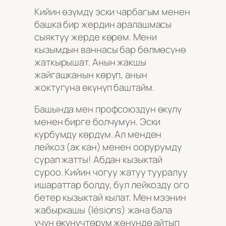
Кийин өзүмдү эски чарбагым менен
башка бир жердин аралашмасы
сыяктуу жерде көрөм. Мени
кызымдын ваннасы бар бөлмөсүнө
жаткырышат. Анын жакшы
жайгашканын көрүп, анын
жоктугуна өкүнүп баштайм.
Башында мен профсоюздун өкүлү
менен бирге болчумун. Эски
курбумду көрдүм. Ал менден
лейкоз (ак кан) менен оорурумду
сурап жатты! Абдан кызыктай
суроо. Кийин чогуу жатуу тууралуу
ишараттар болду, бул лейкозду ого
бетер кызыктай кылат. Мен мээнин
жабыркашы (lésions) жана бала
үчүн өкүнүчтөрүм жөнүндө айтып